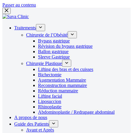
Passer au contenu
Traitements
Chirurgie de l’Obésité
Bypass gastrique
Révision du bypass gastrique
Ballon gastrique
Sleeve Gastrique
Chirurgie Plastique
Lifting des bras et des cuisses
Bichectomie
Augmentation Mammaire
Reconstruction mammaire
Réduction mammaire
Lifting facial
Liposuccion
Rhinoplastie
Abdominoplastie / Redrapage abdominal
A propos de nous
Guide des Patients
Avant et Après