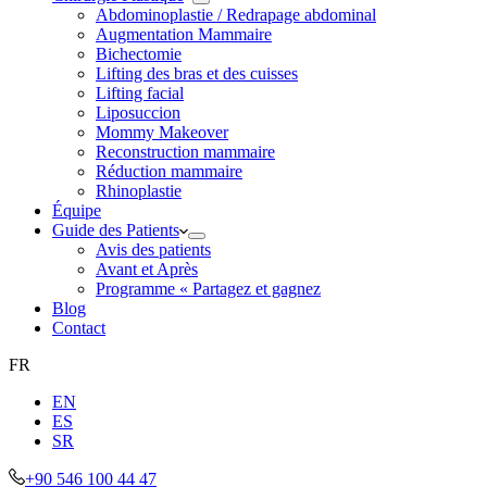
Abdominoplastie / Redrapage abdominal
Augmentation Mammaire
Bichectomie
Lifting des bras et des cuisses
Lifting facial
Liposuccion
Mommy Makeover
Reconstruction mammaire
Réduction mammaire
Rhinoplastie
Équipe
Guide des Patients
Avis des patients
Avant et Après
Programme « Partagez et gagnez
Blog
Contact
FR
EN
ES
SR
+90 546 100 44 47