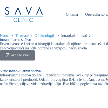
O nama
Operacija goja
Home
Tretmani
Oftalmologija
intraokularno sočivo
intraokularno sočivo
Prvenstveno se koriste u hirurgiji katarakte, ali njihova primena seže i
zadovoljavajući različite potrebe za vizijom i način života
Saznajte više
Vrste intraokularnih sočiva
Intraokularna sočiva dolaze u različitim tipovima. Svaki tip je dizajnir
karakteristike i prednosti. Odabir pravog tipa IOL-a je ključan. To može
način života, ciljeve vida i zdravlje očiju. Evo bližeg pogleda na različ