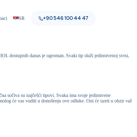
+90 546 100 44 47
pacijente
SR
Blog
Kontakt
r IOL dostupnih danas je ogroman. Svaki tip služi jedinstvenoj svrsi,
čna sočiva su najčešći tipovi. Svaka ima svoje jedinstvene
molog će vas voditi u donošenju ove odluke. Oni će uzeti u obzir vaš