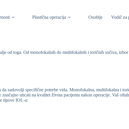
znosti
Plastična operacija
Osoblje
Vodič za 
 dalje od toga. Od monofokalnih do multifokalnih i toričnih sočiva, izbo
an da zadovolji specifične potrebe vida. Monofokalna, multifokalna i tori
 značajno uticati na kvalitet života pacijenta nakon operacije. Vaš oftal
ite tipove IOL-a: