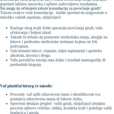
doprineti lakšem oporavku i opštem zadovoljstvu rezultatima.
Šta mogu da očekujem tokom konsultacija za povećanje grudi?
Tokom ovakve vrste konsultacije, budite spremni da razgovarate o
nekoliko važnih aspekata, uključujući:
Razloge zbog kojih želite operaciju povećanja grudi, vaša
očekivanja i željeni ishod.
Takođe bi trebalo da pomenete medicinska stanja, alergije na
lekove i prethodne medicinske tretmane kojima ste bili
podvrgnuti.
Vaši trenutni lekovi, vitamini, biljni suplementi i upotreba
alkohola, duvana i droga.
Vaša porodična istorija raka dojke i rezultati mamografije ili
prethodnih biopsija.
Vaš plastični hirurg će takođe:
Proceniti vaš opšti zdravstveni status i identifikovati sva
postojeća zdravstvena stanja ili faktore rizika.
Sprovesti detaljan pregled vaših grudi, uključujući detaljnu
procenu njihove veličine, oblika, kvaliteta kože i položaja vaših
bradavica i areola.