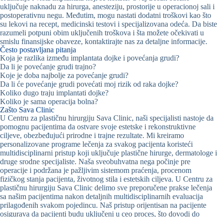
uključuje naknadu za hirurga, anesteziju, prostorije u operacionoj sali i
postoperativnu negu. Međutim, mogu nastati dodatni troškovi kao što
su lekovi na recept, medicinski testovi i specijalizovana odeća. Da biste
razumeli potpuni obim uključenih troškova i šta možete očekivati u
smislu finansijske obaveze, kontaktirajte nas za detaljne informacije.
Često postavljana pitanja
Koja je razlika između implantata dojke i povećanja grudi?
Da li je povećanje grudi trajno?
Koje je doba najbolje za povećanje grudi?
Da li će povećanje grudi povećati moj rizik od raka dojke?
Koliko dugo traju implantati dojke?
Koliko je sama operacija bolna?
Zašto Sava Clinic
U Centru za plastičnu hirurgiju Sava Clinic, naši specijalisti nastoje da
pomognu pacijentima da ostvare svoje estetske i rekonstruktivne
ciljeve, obezbeđujući prirodne i trajne rezultate. Mi kreiramo
personalizovane programe lečenja za svakog pacijenta koristeći
multidisciplinarni pristup koji uključuje plastične hirurge, dermatologe i
druge srodne specijaliste. Naša sveobuhvatna nega počinje pre
operacije i podržana je pažljivim sistemom praćenja, procenom
fizičkog stanja pacijenta, životnog stila i estetskih ciljeva. U Centru za
plastičnu hirurgiju Sava Clinic delimo sve preporučene prakse lečenja
sa našim pacijentima nakon detaljnih multidisciplinarnih evaluacija
prilagođenih svakom pojedincu. Naš pristup orijentisan na pacijente
osigurava da pacijenti budu uključeni u ceo proces, što dovodi do