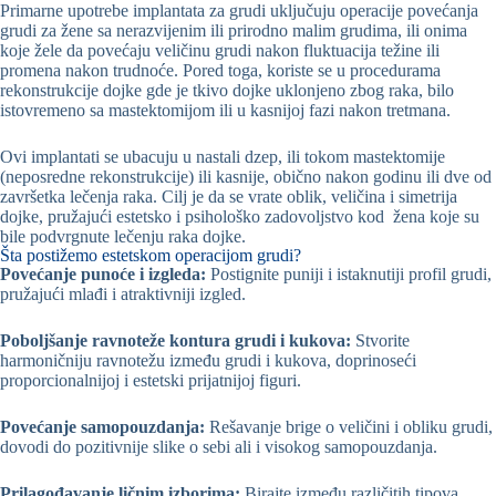
Primarne upotrebe implantata za grudi uključuju operacije povećanja
grudi za žene sa nerazvijenim ili prirodno malim grudima, ili onima
koje žele da povećaju veličinu grudi nakon fluktuacija težine ili
promena nakon trudnoće. Pored toga, koriste se u procedurama
rekonstrukcije dojke gde je tkivo dojke uklonjeno zbog raka, bilo
istovremeno sa mastektomijom ili u kasnijoj fazi nakon tretmana.
Ovi implantati se ubacuju u nastali dzep, ili tokom mastektomije
(neposredne rekonstrukcije) ili kasnije, obično nakon godinu ili dve od
završetka lečenja raka. Cilj je da se vrate oblik, veličina i simetrija
dojke, pružajući estetsko i psihološko zadovoljstvo kod žena koje su
bile podvrgnute lečenju raka dojke.
Šta postižemo estetskom operacijom grudi?
Povećanje punoće i izgleda:
Postignite puniji i istaknutiji profil grudi,
pružajući mlađi i atraktivniji izgled.
Poboljšanje ravnoteže kontura grudi i kukova:
Stvorite
harmoničniju ravnotežu između grudi i kukova, doprinoseći
proporcionalnijoj i estetski prijatnijoj figuri.
Povećanje samopouzdanja:
Rešavanje brige o veličini i obliku grudi,
dovodi do pozitivnije slike o sebi ali i visokog samopouzdanja.
Prilagođavanje ličnim izborima:
Birajte između različitih tipova