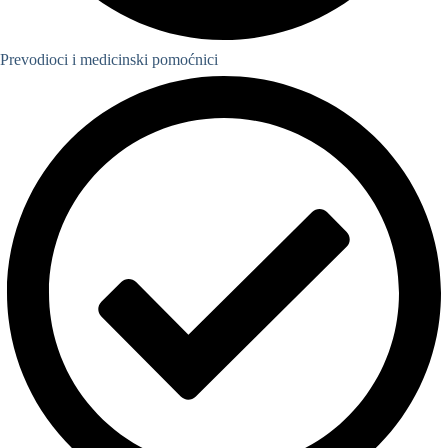
Prevodioci i medicinski pomoćnici