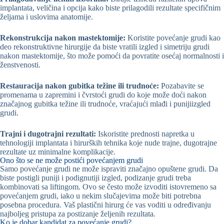
implantata, veličina i opcija kako biste prilagodili rezultate specifičnim
željama i uslovima anatomije.
Rekonstrukcija nakon mastektomije:
Koristite povećanje grudi kao
deo rekonstruktivne hirurgije da biste vratili izgled i simetriju grudi
nakon mastektomije, što može pomoći da povratite osećaj normalnosti i
ženstvenosti.
Restauracija nakon gubitka težine ili trudnoće:
Pozabavite se
promenama u zapremini i čvrstoći grudi do koje može doći nakon
značajnog gubitka težine ili trudnoće, vraćajući mlađi i punijiizgled
grudi.
Trajni i dugotrajni rezultati:
Iskoristite prednosti napretka u
tehnologiji implantata i hirurških tehnika koje nude trajne, dugotrajne
rezultate uz minimalne komplikacije.
Ono što se ne može postići povećanjem grudi
Samo povećanje grudi ne može ispraviti značajno opuštene grudi. Da
biste postigli puniji i podignutiji izgled, podizanje grudi treba
kombinovati sa liftingom. Ovo se često može izvoditi istovremeno sa
povećanjem grudi, iako u nekim slučajevima može biti potrebna
posebna procedura. Vaš plastični hirurg će vas voditi u određivanju
najboljeg pristupa za postizanje željenih rezultata.
Ko je dobar kandidat za povećanje grudi?