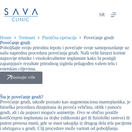
SR
Home
Tretmani
Plastična operacija
Povećanje grudi
Povećanje grudi
Poboljšajte svoju prirodnu lepotu i povećajte svoje samopouzdanje uz
našu naprednu proceduru povećanja grudi. Naši vešti hirurzi koriste
najnovije tehnike i visokokvalitetne implantate kako bi postigli
zapanjujuće rezultate prirodnog izgleda prilagođen vašem telu i
estetskim ciljevima.
Saznajte više
Šta je povećanje grudi?
Povećanje grudi, takođe poznato kao augmentaciona mamoplastika, je
hirurška procedura dizajnirana da poveća veličinu, oblik i punoću
grudi, ali i da popravi moguće asimetrije. Ovo se obično postiže
korišćenjem implantata za dojke (silikonski gel ili fiziološki rastvor) ili
putem prenosa masti, gde se mast sakuplja iz drugog dela tela pacijenta
i ubrizgava u grudi. Cilj procedure može varirati od poboljšanja