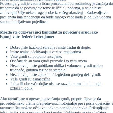
Povećanje grudi je veoma lična procedura i od suštinskog je značaja da
izaberete da se podvrgnete tome iz ličnih ubeđenja, a ne da biste
zadovoljili želje neke druge osobe iz vašeg okruženja. Zadovoljstvo
pacijenata ima tendenciju da bude mnogo veće kada je odluka vođena
samom inicijativom pojedinca.
Možda ste odgovarajući kandidat za povećanje grudi ako
ispunjavate sledeće kriterijume:
Dobrog ste fizičkog zdravlja i niste trudni ili dojite.
Imate realna očekivanja u vezi sa rezultatima.
Vaše grudi su potpuno razvijene.
Osećate da su vam grudi premale i to vam smeta.
Nezadovoljni ste gubitkom oblika i volumena grudi nakon
trudnoće, gubitka težine ili starenja.
Nezadovoljni ste „praznim“ izgledom gornjeg dela grudi.
Vaše grudi su asimetrične.
Jedna ili obe vaše dojke nisu se razvile normalno ili imaju
izduženi oblik.
Ako razmišljate o operaciji povećanja grudi, preporučljivo je da
provedete neko vreme pregledavajući fotografije pre i posle operacije i
razumete šta možete očekivati tokom perioda oporavka. Prikupljanje
informacija, sama priprema kao i realna očekivanja mogu značajno