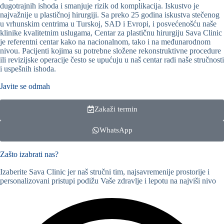
dugotrajnih ishoda i smanjuje rizik od komplikacija. Iskustvo je
najvažnije u plastičnoj hirurgiji. Sa preko 25 godina iskustva stečenog
u vrhunskim centrima u Turskoj, SAD i Evropi, i posvećenošću naše
klinike kvalitetnim uslugama, Centar za plastičnu hirurgiju Sava Clinic
je referentni centar kako na nacionalnom, tako i na međunarodnom
nivou. Pacijenti kojima su potrebne složene rekonstruktivne procedure
ili revizijske operacije često se upućuju u naš centar radi naše stručnosti
i uspešnih ishoda.
Javite se odmah
Zakaži termin
WhatsApp
Zašto izabrati nas?
Izaberite Sava Clinic jer naš stručni tim, najsavremenije prostorije i
personalizovani pristupi podižu Vaše zdravlje i lepotu na najviši nivo