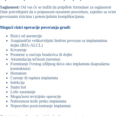
Saglasnost:
Od vas će se tražiti da potpišete formulare za saglasnost
čime potvrđujetei da u potpunosti razumete proceduru, zajedno sa svim
povezanim rizicima i potencijalnim komplikacijama.
Mogući rizici operacije povećanja grudi:
Rizici od anestezije
Anaplastični velikoćelijski limfom povezan sa implantatima
dojke (BIA-ALCL)
Krvarenje
Promene u osećaju bradavica ili dojke
Akumulacija tečnosti (seroma)
Formiranje čvrstog ožiljnog tkiva oko implantata (kapsularna
kontraktura)
Hematom
Curenje ili ruptura implantata
Infekcija
Stalni bol
Loše zarastanje
Mogućnost revizijske operacije
Naboranost kože preko implantata
Nepravilno pozicioniranje implantata