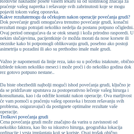
Redovne naknadne posete vašem lekaru su od suštinskog značaja za
praćenje vašeg napretka i rešavanje svih zabrinutosti koje se mogu
pojaviti tokom vašeg oporavka.
Kakve rezultatemogu da očekujem nakon operacije povećanja grudi?
Dok povećanje grudi omogućava trenutno povećanje grudi, konačni
rezultati mogu potrajati nekoliko nedelja da postanu potpuno očigledni.
Ovaj period omogućava da se otok smanji i koža prirodno rasporedi. U
nekim slučajevima, pacijentkinje će možda morati da nose korsete ili
steznike kako bi potpomogli oblikovanju grudi, posebno ako postoji
asimetrija u pozadini ili ako su prethodno imale male grudi.
Važno je napomenuti da linije reza, iako su u početku istaknute, obično
izblede tokom nekoliko meseci i može proći i do nekoliko godina dok
rez gotovo potpuno nestane..
Da biste obezbedili najbolji mogući ishod povećanja grudi, ključno je
da se pridržavate uputstava za postoperativno lečenje vašeg hirurga i
konsultanata, kao i da održite kontakt nakon operacije. Ova marljivost
će vam pomoći u praćenju vašeg oporavka i brzom rešavanju svih
problema, osiguravajući da postignete optimalne rezultate vaše
operacije.
Troškovi povećanja grudi
Cena povećanja grudi može značajno da varira u zavisnosti od
nekoliko faktora, kao što su iskustvo hirurga, geografska lokacija
ordinacije i vrsta implantata koji se koriste. Ovaj trošak obično