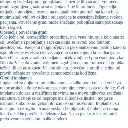
ukupnog izgleda grudi, poboljšanja simetrije ili vraćanja volumena
grudi izgubljenog nakon smanjenja težine ili trudnoće. Operacija
uključuje pravljenje rezova na neupadljivim područjima kako bi se
minimizirali vidljivi ožiljci i prilagođena je estetskim željama svakog
pacijenta. Povećanje grudi može značajno poboljšati samopouzdanje
kao i izgled.
Operacija povećanja grudi
Kao jedna od komzetičkih procedura, ova vrsta hirurgije koja ima za
cilj uvećanje i pobiljšanje aspekta dojki se izvodi pod totlnom
anestezijom.. Pacijenti mogu očekivati personalizovani pristup kako bi
ispunili svoje estetske ciljeve, zajedno sa temeljnim konsultacijama
kako bi se razgovaralo o opcijama, očekivanjima i procesu oporavka.
Bilo da želite da vratite volumen izgubljen nakon trudnoće ili gubitka
težine, ili da postignete željenu siluetu, povećanje grudi je jedno od
pravih rešenje za povećanje samopouzdanja kod žena.
Grudni implantati
Implantati za dojke su protetika punjena silikonom koji se koristi za
rekonstrukciju dojke nakon mastektomije, tretmana za rak dojke. Ovi
implantati dolaze u različitim tipovima na osnovu njihovog sadržaja i
strukture. Sastoje se od nepropusne silikonske ljuske i mogu se
napuniti silikonskim gelom ili fiziološkim rastvorom. Implantati su
dostupni u okruglim ili anatomskim (kapljičastim) oblicima i mogu
imati različite površinske teksture kao što su glatke, teksturirane ili
prekrivene materijalom nalik sunđeru.