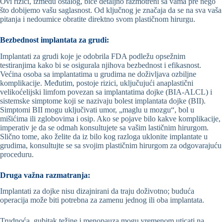
Ovi rizici, između ostalog, biće detaljno razmotreni sa vama pre nego
što dobijemo vašu saglasnost. Od ključnog je značaja da se na sva vaša
pitanja i nedoumice obratite direktno svom plastičnom hirurgu.
Bezbednost implantata za grudi:
Implantati za grudi koje je odobrila FDA podležu opsežnim
testiranjima kako bi se osigurala njihova bezbednost i efikasnost.
Većina osoba sa implantatima u grudima ne doživljava ozbiljne
komplikacije. Međutim, postoje rizici, uključujući anaplastični
velikoćelijski limfom povezan sa implantatima dojke (BIA-ALCL) i
sistemske simptome koji se nazivaju bolest implantata dojke (BII).
Simptomi BII mogu uključivati umor, „maglu u mozgu“, bol u
mišićima ili zglobovima i osip. Ako se pojave bilo kakve komplikacije,
imperativ je da se odmah konsultujete sa vašim lastičnim hirurgom.
Slično tome, ako želite da iz bilo kog razloga uklonite implantate u
grudima, konsultujte se sa svojim plastičnim hirurgom za odgovarajuću
proceduru.
Druga važna razmatranja:
Implantati za dojke nisu dizajnirani da traju doživotno; buduća
operacija može biti potrebna za zamenu jednog ili oba implantata.
Trudnoća, gubitak težine i menopauza mogu vremenom uticati na