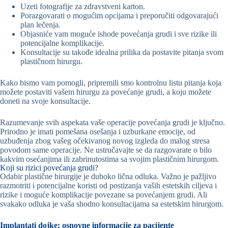
Uzeti fotografije za zdravstveni karton.
Porazgovarati o mogućim opcijama i preporučiti odgovarajući
plan lečenja.
Objasniće vam moguće ishode povećanja grudi i sve rizike ili
potencijalne komplikacije.
Konsultacije su takođe idealna prilika da postavite pitanja svom
plastičnom hirurgu.
Kako bismo vam pomogli, pripremili smo kontrolnu listu pitanja koja
možete postaviti vašem hirurgu za povećanje grudi, a koju možete
doneti na svoje konsultacije.
Razumevanje svih aspekata vaše operacije povećanja grudi je ključno.
Prirodno je imati pomešana osešanja i uzburkane emocije, od
uzbuđenja zbog vašeg očekivanog novog izgleda do malog stresa
povodom same operacije. Ne ustručavajte se da razgovarate o bilo
kakvim osećanjima ili zabrinutostima sa svojim plastičnim hirurgom.
Koji su rizici povećanja grudi?
Odabir plastične hirurgije je duboko lična odluka. Važno je pažljivo
razmotriti i potencijalne koristi od postizanja vaših estetskih ciljeva i
rizike i moguće komplikacije povezane sa povećanjem grudi. Ali
svakako odluka je vaša shodno konsultacijama sa estetskim hirurgom.
Implantati dojke: osnovne informacije za pacijente