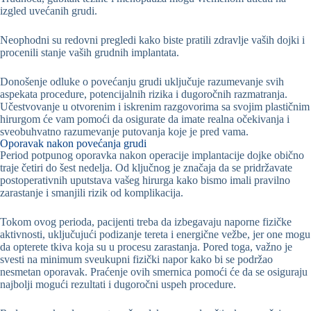
izgled uvećanih grudi.
Neophodni su redovni pregledi kako biste pratili zdravlje vaših dojki i
procenili stanje vaših grudnih implantata.
Donošenje odluke o povećanju grudi uključuje razumevanje svih
aspekata procedure, potencijalnih rizika i dugoročnih razmatranja.
Učestvovanje u otvorenim i iskrenim razgovorima sa svojim plastičnim
hirurgom će vam pomoći da osigurate da imate realna očekivanja i
sveobuhvatno razumevanje putovanja koje je pred vama.
Oporavak nakon povećanja grudi
Period potpunog oporavka nakon operacije implantacije dojke obično
traje četiri do šest nedelja. Od ključnog je značaja da se pridržavate
postoperativnih uputstava vašeg hirurga kako bismo imali pravilno
zarastanje i smanjili rizik od komplikacija.
Tokom ovog perioda, pacijenti treba da izbegavaju naporne fizičke
aktivnosti, uključujući podizanje tereta i energične vežbe, jer one mogu
da opterete tkiva koja su u procesu zarastanja. Pored toga, važno je
svesti na minimum sveukupni fizički napor kako bi se podržao
nesmetan oporavak. Praćenje ovih smernica pomoći će da se osiguraju
najbolji mogući rezultati i dugoročni uspeh procedure.