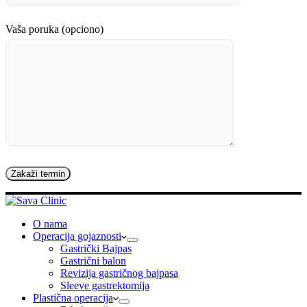
Vaša poruka (opciono)
O nama
Operacija gojaznosti
Gastrički Bajpas
Gastrični balon
Revizija gastričnog bajpasa
Sleeve gastrektomija
Plastična operacija