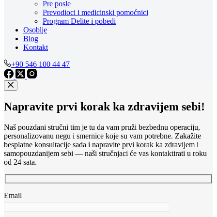
Pre posle
Prevodioci i medicinski pomoćnici
Program Delite i pobedi
Osoblje
Blog
Kontakt
+90 546 100 44 47
Napravite prvi korak ka zdravijem sebi!
Naš pouzdani stručni tim je tu da vam pruži bezbednu operaciju,
personalizovanu negu i smernice koje su vam potrebne. Zakažite
besplatne konsultacije sada i napravite prvi korak ka zdravijem i
samopouzdanijem sebi — naši stručnjaci će vas kontaktirati u roku
od 24 sata.
Email