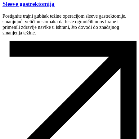
Sleeve gastrektomija
Postignite trajni gubitak težine operacijom sleeve gastrektomije,
smanjujući veličinu stomaka da biste ograničili unos hrane i
primenili zdravije navike u ishrani, što dovodi do značajnog
smanjenja težine.