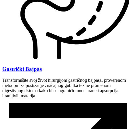
Gastrički Bajpas
Transformišite svoj život hirurgijom gastričnog bajpasa, proverenom
metodom za postizanje značajnog gubitka težine promenom
digestivnog sistema kako bi se ograničio unos hrane i apsorpcija
hranljivih materija.