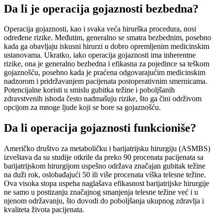
Da li je operacija gojaznosti bezbedna?
Operacija gojaznosti, kao i svaka veća hirurška procedura, nosi
određene rizike. Međutim, generalno se smatra bezbednim, posebno
kada ga obavljaju iskusni hirurzi u dobro opremljenim medicinskim
ustanovama. Ukratko, iako operacija gojaznosti ima inherentne
rizike, ona je generalno bezbedna i efikasna za pojedince sa teškom
gojaznošću, posebno kada je praćena odgovarajućim medicinskim
nadzorom i pridržavanjem pacijenata postoperativnim smernicama.
Potencijalne koristi u smislu gubitka težine i poboljšanih
zdravstvenih ishoda često nadmašuju rizike, što ga čini održivom
opcijom za mnoge ljude koji se bore sa gojaznošću.
Da li operacija gojaznosti funkcioniše?
Američko društvo za metaboličku i barijatrijsku hirurgiju (ASMBS)
izveštava da su studije otkrile da preko 90 procenata pacijenata sa
barijatrijskom hirurgijom uspešno održava značajan gubitak težine
na duži rok, oslobađajući 50 ili više procenata viška telesne težine.
Ova visoka stopa uspeha naglašava efikasnost barijatrijske hirurgije
ne samo u postizanju značajnog smanjenja telesne težine već i u
njenom održavanju, što dovodi do poboljšanja ukupnog zdravlja i
kvaliteta života pacijenata.