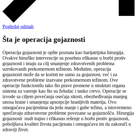
Pogledaj odmah
Šta je operacija gojaznosti
Operacija gojaznosti je opšte poznata kao barijatrijska hirurgija.
Ovakve hirurške intervencije su posebno efikasne u borbi protiv
gojaznosti i imaju za cilj smanjenje zdravstvenih problema
uzrokovanih prekomernom težinom. Međutim, operacija
gojaznosti može da se koristi ne samo za gojaznost, već i za
zdravstvene probleme izazvane prekomernom težinom. Ove
operacije funkcionišu tako što prave promene u strukturi organa
sistema za varenje kao što su želudac i tanko crevo. Operacije se
izvode sa ciljem povećanja osećaja sitosti, obezbeđivanja manjeg
unosa hrane i smanjenja apsorpcije hranljivih materija. Ovo
omogućava pacijentima da jedu manje i gube težinu, a istovremeno
sprečavaju zdravstvene probleme povezane sa gojaznošću. Hirurgija
gojaznosti nudi trajno i efikasno rešenje u borbi protiv gojaznosti,
poboljšava kvalitet života pacijenata i omogućava im da zakorači u
zdraviji život.