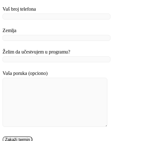
Vaš broj telefona
Zemlja
Želim da učestvujem u programu?
Vaša poruka (opciono)