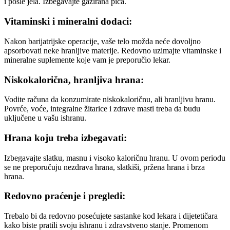
i posle jela. Izbegavajte gazirana pića.
Vitaminski i mineralni dodaci:
Nakon barijatrijske operacije, vaše telo možda neće dovoljno
apsorbovati neke hranljive materije. Redovno uzimajte vitaminske i
mineralne suplemente koje vam je preporučio lekar.
Niskokalorična, hranljiva hrana:
Vodite računa da konzumirate niskokaloričnu, ali hranljivu hranu.
Povrće, voće, integralne žitarice i zdrave masti treba da budu
uključene u vašu ishranu.
Hrana koju treba izbegavati:
Izbegavajte slatku, masnu i visoko kaloričnu hranu. U ovom periodu
se ne preporučuju nezdrava hrana, slatkiši, pržena hrana i brza
hrana.
Redovno praćenje i pregledi:
Trebalo bi da redovno posećujete sastanke kod lekara i dijetetičara
kako biste pratili svoju ishranu i zdravstveno stanje. Promenom