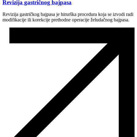
Revizija gastričnog bajpasa
Revizija gastričkog bajpasa je hirurška procedura koja se izvodi radi
modifikacije ili korekcije prethodne operacije želudačnog bajpasa.