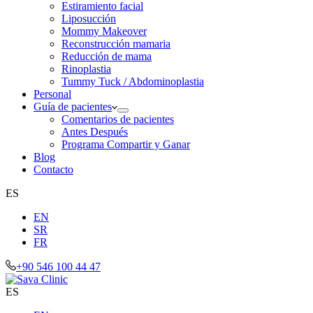
Estiramiento facial
Liposucción
Mommy Makeover
Reconstrucción mamaria
Reducción de mama
Rinoplastia
Tummy Tuck / Abdominoplastia
Personal
Guía de pacientes
Comentarios de pacientes
Antes Después
Programa Compartir y Ganar
Blog
Contacto
ES
EN
SR
FR
+90 546 100 44 47
ES