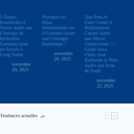
5 Étapes
Pourquoi un
Que Puis-Je
Essentielles à
Bilan
Faire Contre le
Suivre Après une
Préopératoire est-
Relâchement
Chirurgie de
il Essentiel Avant
Cutané Après
Réduction
une Chirurgie
une Sleeve
Gastrique pour
Bariatrique ?
Gastrectomie ? |
un Succès à
Guide Sava
novembre
Long Terme
Clinic pour
26, 2025
Raffermir la Peau
novembre
Après une Perte
29, 2025
de Poids
novembre
22, 2025
Tendances actuelles