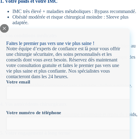
1. Votre poids et votre IMC
IMC très élevé + maladies métaboliques : Bypass recommandé.
Obésité modérée et risque chirurgical moindre : Sleeve plus
adaptée.
2. Vos conditions médicales
Faites le premier pas vers une vie plus saine !
Le diabète et l’hypertension répondent particulièrement bien au
Notre équipe d’experts de confiance est là pour vous offrir
Bypass.
une chirurgie sécuritaire, des soins personnalisés et les
Si vous craignez des carences nutritionnelles, tenez compte des
conseils dont vous avez besoin. Réservez dès maintenant
implications du Bypass.
votre consultation gratuite et faites le premier pas vers une
vie plus saine et plus confiante. Nos spécialistes vous
3. Votre mode de vie
contacteront dans les 24 heures.
Votre email
Si vous préférez commencer sans chirurgie : ballon gastrique.
Pour des résultats durables : Sleeve ou Bypass.
4. Vos antécédents chirurgicaux
Votre numéro de téléphone
Si vous avez déjà eu une chirurgie bariatrique et repris du poids,
une révision peut être nécessaire.
5. Votre engagement à long terme