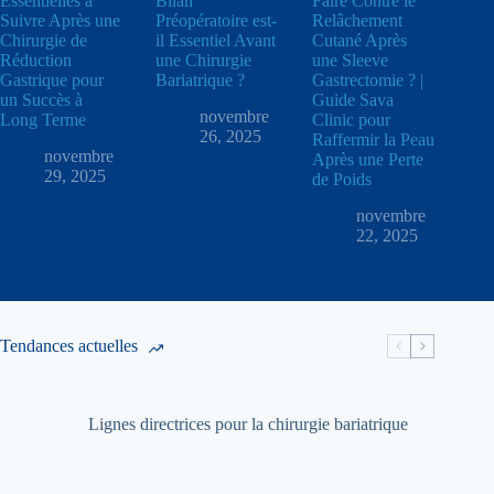
Essentielles à
Bilan
Faire Contre le
Suivre Après une
Préopératoire est-
Relâchement
Chirurgie de
il Essentiel Avant
Cutané Après
Réduction
une Chirurgie
une Sleeve
Gastrique pour
Bariatrique ?
Gastrectomie ? |
un Succès à
Guide Sava
novembre
Long Terme
Clinic pour
26, 2025
Raffermir la Peau
novembre
Après une Perte
29, 2025
de Poids
novembre
22, 2025
Tendances actuelles
Lignes directrices pour la chirurgie bariatrique