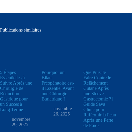
Publications similaires
5 Étapes
Pourquoi un
Que Puis-Je
Essentielles à
Bilan
Faire Contre le
Suivre Après une
Préopératoire est-
Relâchement
Chirurgie de
il Essentiel Avant
Cutané Après
Réduction
une Chirurgie
une Sleeve
Gastrique pour
Bariatrique ?
Gastrectomie ? |
un Succès à
Guide Sava
novembre
Long Terme
Clinic pour
26, 2025
Raffermir la Peau
novembre
Après une Perte
29, 2025
de Poids