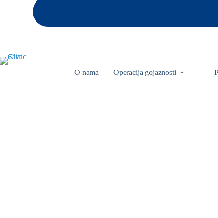
O nama
Operacija gojaznosti
P