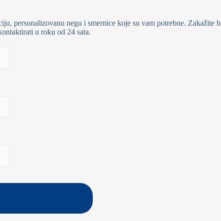
iju, personalizovanu negu i smernice koje su vam potrebne. Zakažite be
ontaktirati u roku od 24 sata.