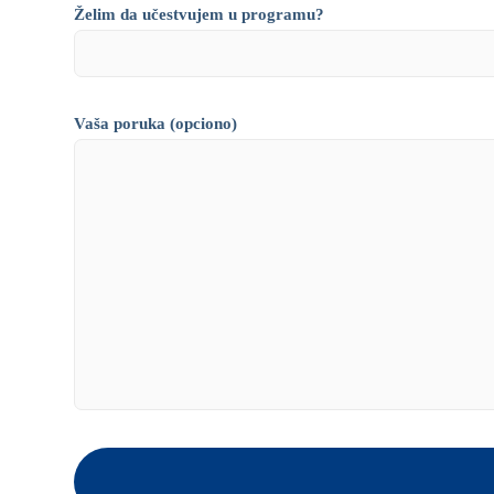
Želim da učestvujem u programu?
Vaša poruka (opciono)