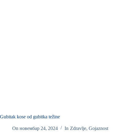
Gubitak kose od gubitka težine
On
новембар 24, 2024
In
Zdravlje
,
Gojaznost