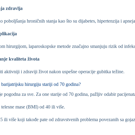
ja zdravlja
 poboljšanja hroničnih stanja kao što su dijabetes, hipertenzija i apneja
likacija
m hirurgijom, laparoskopske metode značajno smanjuju rizik od infekci
je kvaliteta života
i aktivniji i zdraviji život nakon uspešne operacije gubitka težine.
barijatrijsku hirurgiju stariji od 70 godina?
nije pogodna za sve. Za one starije od 70 godina, pažljiv odabir pacijenat
 telesne mase (BMI) od 40 ili više.
5 ili više koji takođe pate od zdravstvenih problema povezanih sa gojaz
.