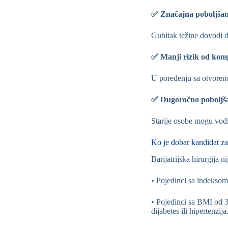
✅ Značajna poboljšan
Gubitak težine dovodi do
✅ Manji rizik od komp
U poređenju sa otvoreno
✅ Dugoročno poboljšan
Starije osobe mogu vodit
Ko je dobar kandidat za 
Barijatrijska hirurgija 
• Pojedinci sa indeksom
• Pojedinci sa BMI od 3
dijabetes ili hipertenzija