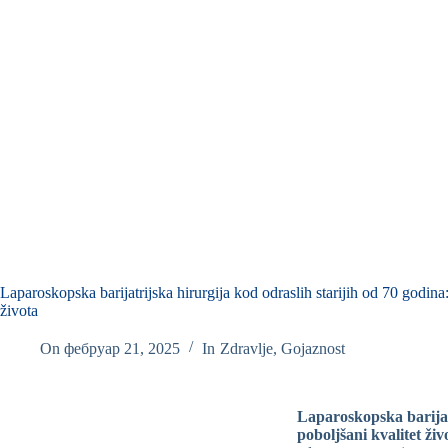
Laparoskopska barijatrijska hirurgija kod odraslih starijih od 70 godina:
života
On
фебруар 21, 2025
In
Zdravlje
,
Gojaznost
Laparoskopska barijatr
poboljšani kvalitet živ