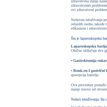
zdravstvena stanja nasta
zdravstvenim problemima 
ovi zdravstveni problemi
Nedavna istraživanja p
odraslih osoba, takođe m
efikasnost i zdravstvene 
Šta je laparoskopska bari
Laparoskopska barijat
Obično uključuje dve g
• Gastrektomija rukav
• Rouk-en-I gastrični 
apsorpcija kalorija.
Ove procedure pomažu p
manje rezove od otvoren
Nalazi istraživanja: šta