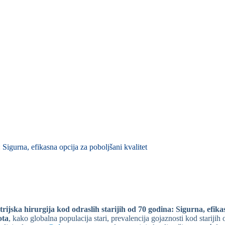
 Sigurna, efikasna opcija za poboljšani kvalitet
ijska hirurgija kod odraslih starijih od 70 godina: Sigurna, efika
ota
, kako globalna populacija stari, prevalencija gojaznosti kod starijih