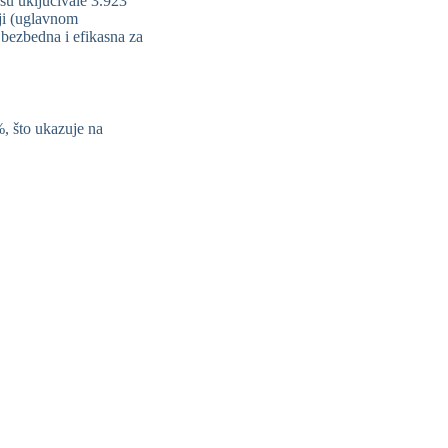
 su uključivale 3.923
iji (uglavnom
a bezbedna i efikasna za
 što ukazuje na