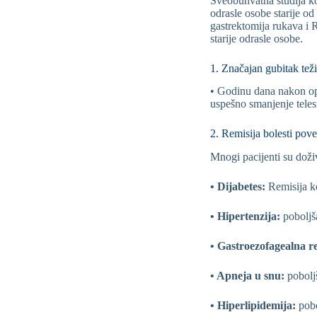
Sveobuhvatna studija koj
odrasle osobe starije od
gastrektomija rukava i R
starije odrasle osobe.
1. Značajan gubitak tež
• Godinu dana nakon ope
uspešno smanjenje teles
2. Remisija bolesti pov
Mnogi pacijenti su doži
• Dijabetes:
Remisija k
• Hipertenzija:
poboljš
• Gastroezofagealna r
• Apneja u snu:
pobolj
• Hiperlipidemija:
pobo