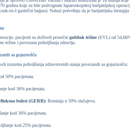
u je sproveo Univerzitet Varmia i Mazuri analizirala je 14 studija koje
 70 godina koje su bile podvrgnute laparoskopskoj barijatrijskoj operac
ouk-en-I gastrični bajpas). Nalazi potvrđuju da je barijatrijska hirurgij
ine
racije, pacijenti su doživeli prosečni
gubitak težine
(EVL) od 54,66%,
ne težine i povezana poboljšanja zdravlja.
ezanih sa gojaznošću
veli izuzetna poboljšanja zdravstvenih stanja povezanih sa gojaznošću:
od 50% pacijenata.
anje kod 36% pacijenata.
efluksna bolest (GERB):
Remisija u 50% slučajeva.
šanje kod 36% pacijenata.
ljšanje kod 25% pacijenata.