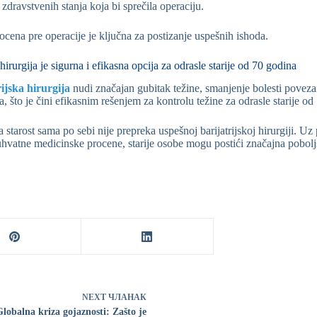
 zdravstvenih stanja koja bi sprečila operaciju.
cena pre operacije je ključna za postizanje uspešnih ishoda.
hirurgija je sigurna i efikasna opcija za odrasle starije od 70 godina
rijska hirurgija
nudi značajan gubitak težine, smanjenje bolesti povezan
, što je čini efikasnim rešenjem za kontrolu težine za odrasle starije od
 starost sama po sebi nije prepreka uspešnoj barijatrijskoj hirurgiji. Uz 
hvatne medicinske procene, starije osobe mogu postići značajna poboljš
NEXT
ЧЛАНАК
Globalna kriza gojaznosti: Zašto je