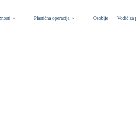
znosti
Plastična operacija
Osoblje
Vodič za 