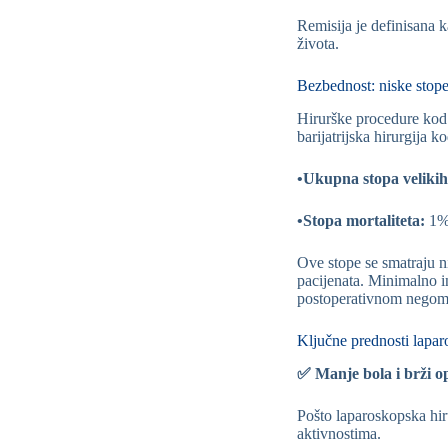
Remisija je definisana 
života.
Bezbednost: niske stope
Hirurške procedure kod 
barijatrijska hirurgija 
•Ukupna stopa velikih
•Stopa mortaliteta:
1
Ove stope se smatraju n
pacijenata. Minimalno i
postoperativnom negom
Ključne prednosti laparo
✅ Manje bola i brži 
Pošto laparoskopska hir
aktivnostima.