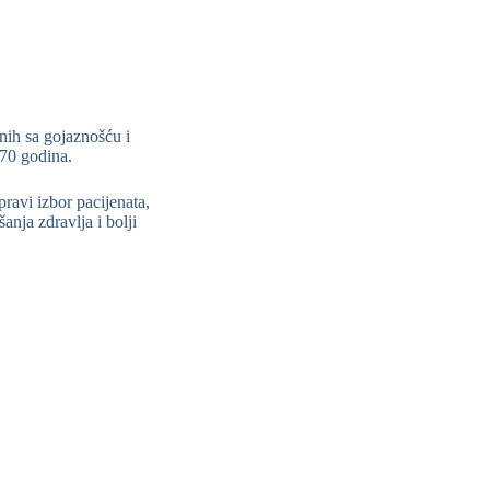
ih sa gojaznošću i
 70 godina.
pravi izbor pacijenata,
anja zdravlja i bolji