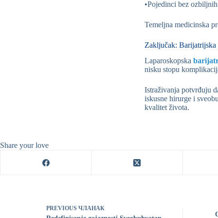
•Pojedinci bez ozbiljnih
Temeljna medicinska pro
Zaključak: Barijatrijska 
Laparoskopska
barijat
nisku stopu komplikacija
Istraživanja potvrđuju da
iskusne hirurge i sveobu
kvalitet života.
Share your love
PREVIOUS
ЧЛАНАК