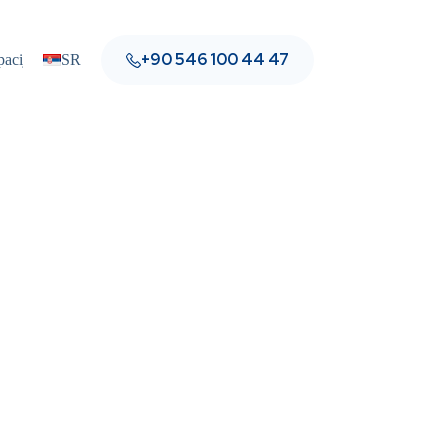
+90 546 100 44 47
pacijente
SR
Blog
Kontakt