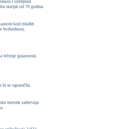
rinosi i ozbiljnim
oba starijih od 70 godina
ikasnom kod mlađih
je bezbednost,
a lečenje gojaznosti.
.
 bi se ograničila
pske metode zahtevaju
a.