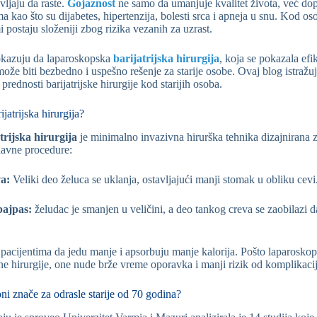
vljaju da raste.
Gojaznost
ne samo da umanjuje kvalitet života, već dop
kao što su dijabetes, hipertenzija, bolesti srca i apneja u snu. Kod os
 postaju složeniji zbog rizika vezanih za uzrast.
okazuju da laparoskopska
barijatrijska hirurgija
, koja se pokazala ef
ože biti bezbedno i uspešno rešenje za starije osobe. Ovaj blog istražu
prednosti barijatrijske hirurgije kod starijih osoba.
jatrijska hirurgija?
rijska hirurgija
je minimalno invazivna hirurška tehnika dizajnirana z
lavne procedure:
a:
Veliki deo želuca se uklanja, ostavljajući manji stomak u obliku cevi
bajpas:
želudac je smanjen u veličini, a deo tankog creva se zaobilazi da
acijentima da jedu manje i apsorbuju manje kalorija. Pošto laparosko
e hirurgije, one nude brže vreme oporavka i manji rizik od komplikacij
 oni znače za odrasle starije od 70 godina?