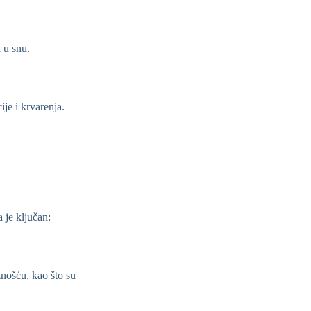
 u snu.
je i krvarenja.
a je ključan:
nošću, kao što su