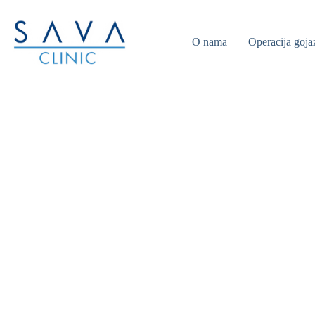
O nama
Operacija goja