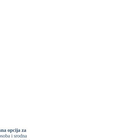
sna opcija za
 osoba i srodna