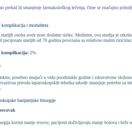
kao prekid ili smanjenje farmakološkog lečenja, čime se značajno pobolj
 komplikacija i mortaliteta
starijih osoba uvek nose dodatne rizike. Međutim, ova studija je otkril
kod pacijenata starijih od 70 godina povezana sa relativno malim rizicima:
 komplikacija:
2%
%
iskim, posebno imajući u vidu poodmakle godine i zdravstvene složenos
nvazivna priroda laparoskopskih tehnika takođe smanjuje potrebu za i
.
skopske barijatrijske hirurgije
oporavak
urgija koristi manje rezove, pacijenti doživljavaju manje bolova i brže 