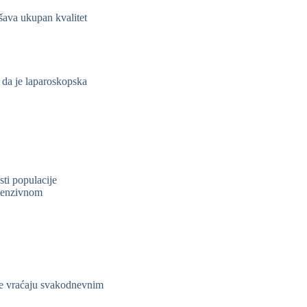
šava ukupan kvalitet
a da je laparoskopska
ti populacije
ntenzivnom
se vraćaju svakodnevnim