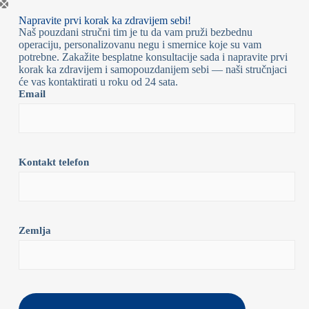
Napravite prvi korak ka zdravijem sebi!
Naš pouzdani stručni tim je tu da vam pruži bezbednu
operaciju, personalizovanu negu i smernice koje su vam
potrebne. Zakažite besplatne konsultacije sada i napravite prvi
korak ka zdravijem i samopouzdanijem sebi — naši stručnjaci
će vas kontaktirati u roku od 24 sata.
Email
Kontakt telefon
Zemlja