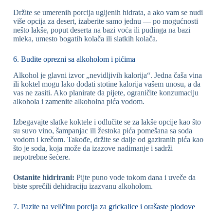
Držite se umerenih porcija ugljenih hidrata, a ako vam se nudi
više opcija za desert, izaberite samo jednu — po mogućnosti
nešto lakše, poput deserta na bazi voća ili pudinga na bazi
mleka, umesto bogatih kolača ili slatkih kolača.
6. Budite oprezni sa alkoholom i pićima
Alkohol je glavni izvor „nevidljivih kalorija“. Jedna čaša vina
ili koktel mogu lako dodati stotine kalorija vašem unosu, a da
vas ne zasiti. Ako planirate da pijete, ograničite konzumaciju
alkohola i zamenite alkoholna pića vodom.
Izbegavajte slatke koktele i odlučite se za lakše opcije kao što
su suvo vino, šampanjac ili žestoka pića pomešana sa soda
vodom i krečom. Takođe, držite se dalje od gaziranih pića kao
što je soda, koja može da izazove nadimanje i sadrži
nepotrebne šećere.
Ostanite hidrirani:
Pijte puno vode tokom dana i uveče da
biste sprečili dehidraciju izazvanu alkoholom.
7. Pazite na veličinu porcija za grickalice i orašaste plodove