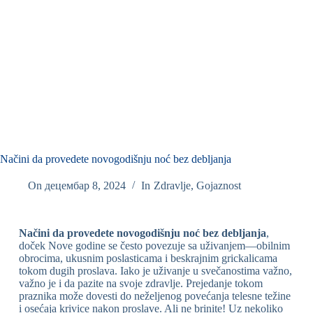
Načini da provedete novogodišnju noć bez debljanja
On
децембар 8, 2024
In
Zdravlje
,
Gojaznost
Načini da provedete novogodišnju noć bez debljanja
,
doček Nove godine se često povezuje sa uživanjem—obilnim
obrocima, ukusnim poslasticama i beskrajnim grickalicama
tokom dugih proslava. Iako je uživanje u svečanostima važno,
važno je i da pazite na svoje zdravlje. Prejedanje tokom
praznika može dovesti do neželjenog povećanja telesne težine
i osećaja krivice nakon proslave. Ali ne brinite! Uz nekoliko