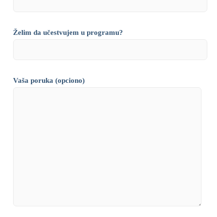
Želim da učestvujem u programu?
Vaša poruka (opciono)