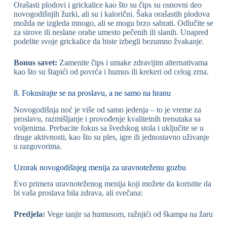
Orašasti plodovi i grickalice kao što su čips su osnovni deo
novogodišnjih žurki, ali su i kalorični. Šaka orašastih plodova
možda ne izgleda mnogo, ali se mogu brzo sabrati. Odlučite se
za sirove ili neslane orahe umesto pečenih ili slanih. Unapred
podelite svoje grickalice da biste izbegli bezumno žvakanje.
Bonus savet:
Zamenite čips i umake zdravijim alternativama
kao što su štapići od povrća i humus ili krekeri od celog zrna.
8. Fokusirajte se na proslavu, a ne samo na hranu
Novogodišnja noć je više od samo jedenja – to je vreme za
proslavu, razmišljanje i provođenje kvalitetnih trenutaka sa
voljenima. Prebacite fokus sa švedskog stola i uključite se u
druge aktivnosti, kao što su ples, igre ili jednostavno uživanje
u razgovorima.
Uzorak novogodišnjeg menija za uravnoteženu gozbu
Evo primera uravnoteženog menija koji možete da koristite da
bi vaša proslava bila zdrava, ali svečana:
Predjela:
Vege tanjir sa humusom, ražnjići od škampa na žaru