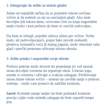
2. Izbegavajte da sedite za stolom gladni
Jedan od najlakših načina da se prejedete tokom svečane
večere je da sednete za sto sa osećanjem gladi. Ako niste
dovoljno jeli tokom dana, verovatno ćete na kraju nagomilati
tanjir visoko i jesti prebrzo da biste se osećali zadovoljno.
Da biste to izbegli, pojedite zdravu užinu pre večere. Nešto
malo, ali zadovoljavajuće, poput šake sirovih orašastih
plodova, komadića voća ili malog jogurta, može obuzdati vašu
glad i sprečiti preterano uživanje tokom obroka.
3. Jedite polako i rasporedite svoje obroke
Prebrzo jedenje može dovesti do prejedanja jer vaš mozak
nema dovoljno vremena da registruje sitost. Umesto toga,
uzmite si vremena i uživajte u svakom zalogaju. Proširivanje
unosa hrane tokom večeri – umesto da završite tanjir u jednom
sedenju – može vam pomoći da zadržite kontrolu.
Savet:
Koristite manje tanjire da biste podstakli kontrolu
porcija i pijte vodu između zalogaja da biste usporili tempo
jela.