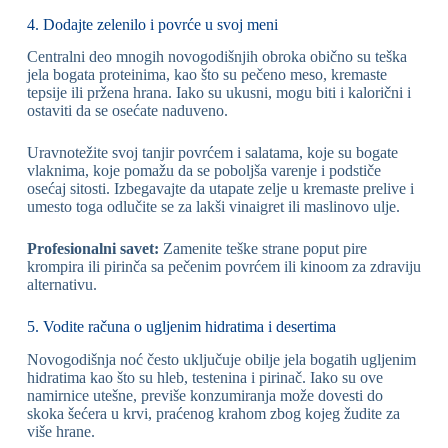
4. Dodajte zelenilo i povrće u svoj meni
Centralni deo mnogih novogodišnjih obroka obično su teška
jela bogata proteinima, kao što su pečeno meso, kremaste
tepsije ili pržena hrana. Iako su ukusni, mogu biti i kalorični i
ostaviti da se osećate naduveno.
Uravnotežite svoj tanjir povrćem i salatama, koje su bogate
vlaknima, koje pomažu da se poboljša varenje i podstiče
osećaj sitosti. Izbegavajte da utapate zelje u kremaste prelive i
umesto toga odlučite se za lakši vinaigret ili maslinovo ulje.
Profesionalni savet:
Zamenite teške strane poput pire
krompira ili pirinča sa pečenim povrćem ili kinoom za zdraviju
alternativu.
5. Vodite računa o ugljenim hidratima i desertima
Novogodišnja noć često uključuje obilje jela bogatih ugljenim
hidratima kao što su hleb, testenina i pirinač. Iako su ove
namirnice utešne, previše konzumiranja može dovesti do
skoka šećera u krvi, praćenog krahom zbog kojeg žudite za
više hrane.