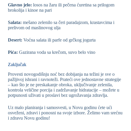
Glavno jelo:
losos na žaru ili pečena ćuretina sa prilogom
brokolija i kinoe na pari
Salata:
mešano zelenilo sa čeri paradajzom, krastavcima i
prelivom od maslinovog ulja
Desert:
Voćna salata ili parfe od grčkog jogurta
Pića:
Gazirana voda sa krečom, suvo belo vino
Zaključak
Provesti novogodišnju noć bez dobijanja na težini je sve o
pažljivoj ishrani i ravnoteži. Prateći ove jednostavne strategije
– kao što je ne preskakanje obroka, uključivanje zelenila,
kontrola veličine porcija i zadržavanje hidratacije – možete u
potpunosti uživati u proslavi bez ugrožavanja zdravlja.
Uz malo planiranja i samosvesti, u Novu godinu ćete ući
osveženi, zdravi i ponosni na svoje izbore. Želimo vam srećnu
i zdravu Novu godinu!