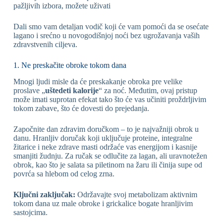
pažljivih izbora, možete uživati
Dali smo vam detaljan vodič koji će vam pomoći da se osećate
lagano i srećno u novogodišnjoj noći bez ugrožavanja vaših
zdravstvenih ciljeva.
1. Ne preskačite obroke tokom dana
Mnogi ljudi misle da će preskakanje obroka pre velike
proslave „
uštedeti kalorije
“ za noć. Međutim, ovaj pristup
može imati suprotan efekat tako što će vas učiniti proždrljivim
tokom zabave, što će dovesti do prejedanja.
Započnite dan zdravim doručkom – to je najvažniji obrok u
danu. Hranljiv doručak koji uključuje proteine, integralne
žitarice i neke zdrave masti održaće vas energijom i kasnije
smanjiti žudnju. Za ručak se odlučite za lagan, ali uravnotežen
obrok, kao što je salata sa piletinom na žaru ili činija supe od
povrća sa hlebom od celog zrna.
Ključni zaključak:
Održavajte svoj metabolizam aktivnim
tokom dana uz male obroke i grickalice bogate hranljivim
sastojcima.