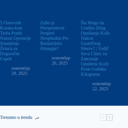
5 Osnovnih
Zašto je
Šta Mogu da
Koraka koje
Preoperativni
Uradim Zbog
Treba Pratiti
Pregled
Opuštanja Kože
Nakon Operacije
Neophodan Pre
Nakon
Smanjenja
Barijatrijske
Gastričnog
Želuca za
Hirurgije?
Sleeve? | Vodič
Dugoročni
Sava Clinic za
новембар
Uspeh
Zatezanje
26, 2025
Opuštene Kože
новембар
Posle Gubitka
29, 2025
Kilograma
новембар
22, 2025
Trenutno u trendu