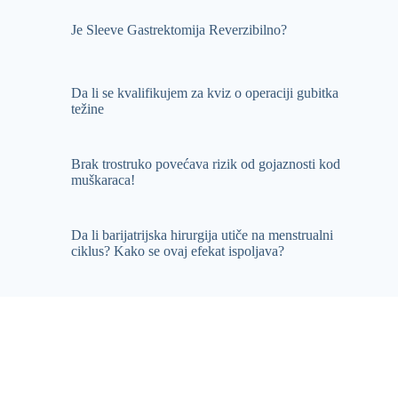
Je Sleeve Gastrektomija Reverzibilno?
Da li se kvalifikujem za kviz o operaciji gubitka
težine
Brak trostruko povećava rizik od gojaznosti kod
muškaraca!
Da li barijatrijska hirurgija utiče na menstrualni
ciklus? Kako se ovaj efekat ispoljava?