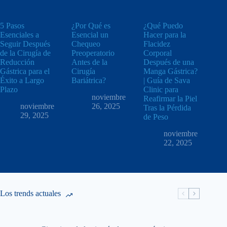
5 Pasos
¿Por Qué es
¿Qué Puedo
Esenciales a
Esencial un
Hacer para la
Seguir Después
Chequeo
Flacidez
de la Cirugía de
Preoperatorio
Corporal
Reducción
Antes de la
Después de una
Gástrica para el
Cirugía
Manga Gástrica?
Éxito a Largo
Bariátrica?
| Guía de Sava
Plazo
Clinic para
noviembre
Reafirmar la Piel
noviembre
26, 2025
Tras la Pérdida
29, 2025
de Peso
noviembre
22, 2025
Los trends actuales