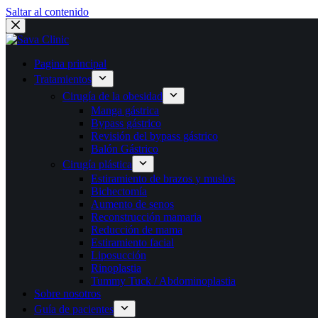
Saltar al contenido
Pagina principal
Tratamientos
Cirugía de la obesidad
Manga gástrica
Bypass gástrico
Revisión del bypass gástrico
Balón Gástrico
Cirugía plástica
Estiramiento de brazos y muslos
Bichectomía
Aumento de senos
Reconstrucción mamaria
Reducción de mama
Estiramiento facial
Liposucción
Rinoplastia
Tummy Tuck / Abdominoplastia
Sobre nosotros
Guía de pacientes