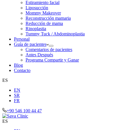
Estiramiento facial
Liposucción
Mommy Makeover
Reconstrucción mamaria
Reducción de mama
Rinoplastia
Tummy Tuck / Abdominoplastia
Personal
Guía de pacientes
Comentarios de pacientes
Antes Después
Programa Compartir y Ganar
Blog
Contacto
ES
EN
SR
FR
+90 546 100 44 47
ES