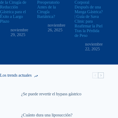
de la Cirugía de
Preoperatorio
Corporal
Reducción
Antes de la
Después de una
Gástrica para el
Cirugía
Manga Gástrica?
Éxito a Largo
Bariátrica?
| Guía de Sava
Plazo
Clinic para
noviembre
Reafirmar la Piel
noviembre
26, 2025
Tras la Pérdida
29, 2025
de Peso
noviembre
22, 2025
Los trends actuales
¿Se puede revertir el bypass gástrico
¿Cuánto dura una liposucción?