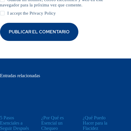
navegador para la próxima vez que comente.
I accept the
Privacy Policy
PUBLICAR EL COMENTARIO
Entradas relacionadas
5 Pasos
¿Por Qué es
¿Qué Puedo
Esenciales a
Esencial un
Hacer para la
Seguir Después
Chequeo
Flacidez