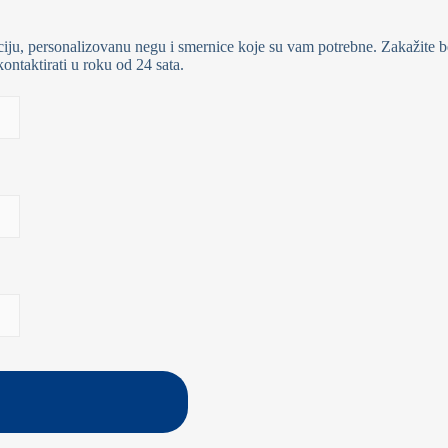
iju, personalizovanu negu i smernice koje su vam potrebne. Zakažite be
ontaktirati u roku od 24 sata.