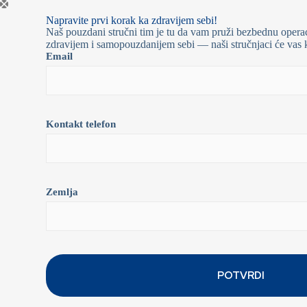
Napravite prvi korak ka zdravijem sebi!
Naš pouzdani stručni tim je tu da vam pruži bezbednu operac
zdravijem i samopouzdanijem sebi — naši stručnjaci će vas k
Email
Kontakt telefon
Zemlja