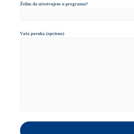
Želim da učestvujem u programu?
Vaša poruka (opciono)