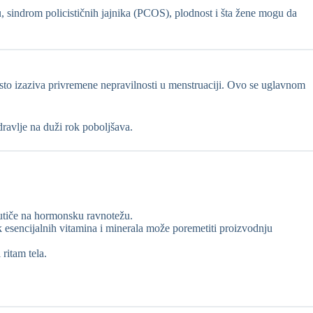
, sindrom policističnih jajnika (PCOS), plodnost i šta žene mogu da
često izaziva privremene nepravilnosti u menstruaciji. Ovo se uglavnom
ravlje na duži rok poboljšava.
 utiče na hormonsku ravnotežu.
ak esencijalnih vitamina i minerala može poremetiti proizvodnju
ritam tela.