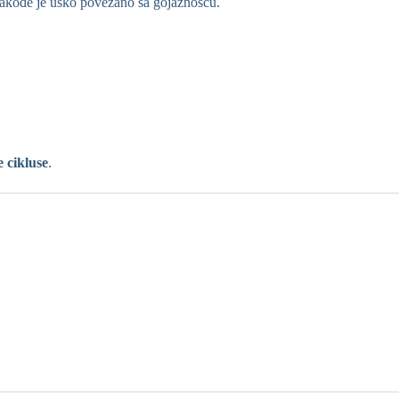
 Takođe je usko povezano sa gojaznošću.
 cikluse
.