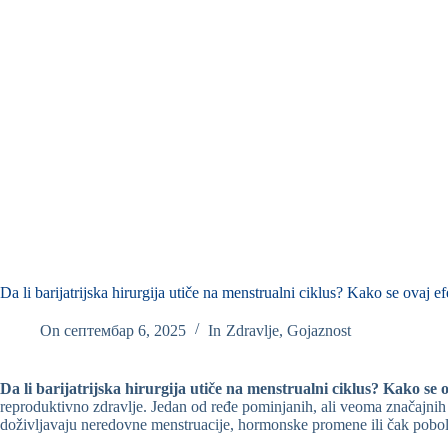
Da li barijatrijska hirurgija utiče na menstrualni ciklus? Kako se ovaj e
On
септембар 6, 2025
In
Zdravlje
,
Gojaznost
Da li barijatrijska hirurgija utiče na menstrualni ciklus? Kako se 
reproduktivno zdravlje. Jedan od ređe pominjanih, ali veoma značajnih
doživljavaju neredovne menstruacije, hormonske promene ili čak pobo