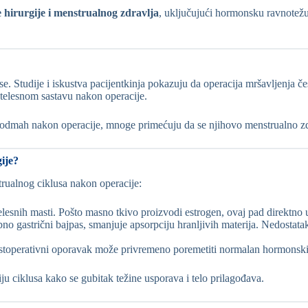
e hirurgije i menstrualnog zdravlja
, uključujući hormonsku ravnotežu
se. Studije i iskustva pacijentkinja pokazuju da operacija mršavljenja 
 telesnom sastavu nakon operacije.
se odmah nakon operacije, mnoge primećuju da se njihovo menstrualno zd
gije?
rualnog ciklusa nakon operacije:
lesnih masti. Pošto masno tkivo proizvodi estrogen, ovaj pad direktno
ebno gastrični bajpas, smanjuje apsorpciju hranljivih materija. Nedostat
Postoperativni oporavak može privremeno poremetiti normalan hormonski 
ciju ciklusa kako se gubitak težine usporava i telo prilagođava.