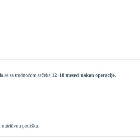
u da se sa trudnoćom sačeka
12–18 meseci nakon operacije
.
u nutritivnu podršku.