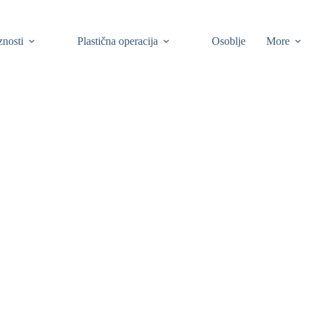
znosti
Plastična operacija
Osoblje
More