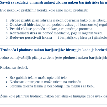
Saveti za regulaciju menstrualnog ciklusa nakon barijatrijske hiru
Evo nekoliko praktičnih koraka koje žene mogu preduzeti:
Strogo pratiti plan ishrane nakon operacije
kako bi se izbegli
Održavati hidrataciju
radi podrške zdravlju i hormonskoj regula
Pratiti cikluse
pomoću aplikacija za praćenje promena.
Kontrolisati stres
uz pomoć meditacije, joge ili laganih vežbi.
Redovno posećivati lekara
— i barijatrijskog hirurga i ginekol
Trudnoća i plodnost nakon barijatrijske hirurgije: kada je bezbe
Jedno od najvažnijih pitanja za žene jeste
plodnost nakon barijatrijsk
Razlozi su sledeći:
Brz gubitak težine može opteretiti telo.
Nedostatak nutrijenata može uticati na trudnoću.
Stabilna telesna težina je bezbednija i za majku i za bebu.
Žene koje planiraju trudnoću nakon barijatrijske hirurgije treba uvek d