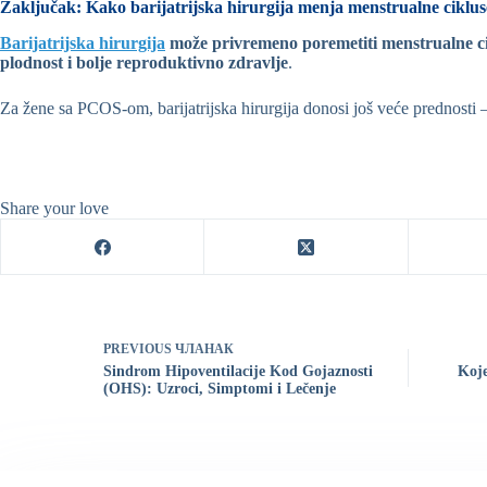
Zaključak: Kako barijatrijska hirurgija menja menstrualne ciklu
Barijatrijska hirurgija
može privremeno poremetiti menstrualne c
plodnost i bolje reproduktivno zdravlje
.
Za žene sa PCOS-om, barijatrijska hirurgija donosi još veće prednosti 
Share your love
PREVIOUS
ЧЛАНАК
Sindrom Hipoventilacije Kod Gojaznosti
Koje
(OHS): Uzroci, Simptomi i Lečenje