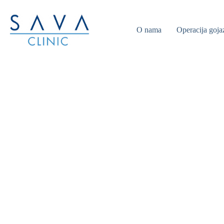
O nama
Operacija goja