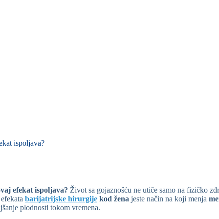
fekat ispoljava?
ovaj efekat ispoljava?
Život sa gojaznošću ne utiče samo na fizičko zd
 efekata
barijatrijske hirurgije
kod žena
jeste način na koji menja
men
ljšanje plodnosti tokom vremena.