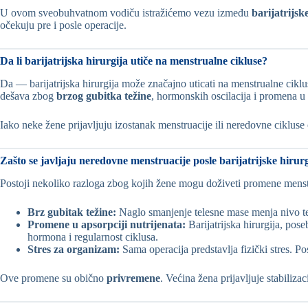
U ovom sveobuhvatnom vodiču istražićemo vezu između
barijatrijsk
očekuju pre i posle operacije.
Da li barijatrijska hirurgija utiče na menstrualne cikluse?
Da — barijatrijska hirurgija može značajno uticati na menstrualne ciklu
dešava zbog
brzog gubitka težine
, hormonskih oscilacija i promena u
Iako neke žene prijavljuju izostanak menstruacije ili neredovne ciklu
Zašto se javljaju neredovne menstruacije posle barijatrijske hirur
Postoji nekoliko razloga zbog kojih žene mogu doživeti promene menst
Brz gubitak težine:
Naglo smanjenje telesne mase menja nivo te
Promene u apsorpciji nutrijenata:
Barijatrijska hirurgija, pos
hormona i regularnost ciklusa.
Stres za organizam:
Sama operacija predstavlja fizički stres. 
Ove promene su obično
privremene
. Većina žena prijavljuje stabiliza