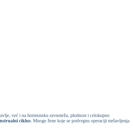
ravlje, već i na hormonsku ravnotežu, plodnost i celokupno
strualni ciklus
. Mnoge žene koje se podvrgnu operaciji mršavljenja