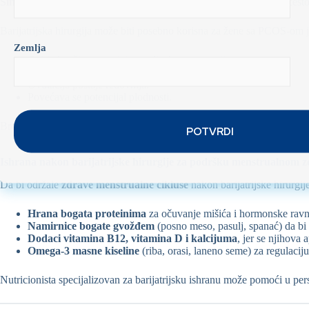
Sindrom policističnih jajnika (PCOS)
je hormonsko stanje koje često
Barijatrijska hirurgija može biti posebno korisna za žene sa PCOS-om j
Zemlja
Gubitak težine smanjuje insulinsku rezistenciju.
Hormonska ravnoteža se poboljšava.
Ovulacija postaje redovnija.
Povećava se potencijal plodnosti.
Brojne studije pokazuju da žene sa PCOS-om koje se podvrgnu barijatrij
Ishrana nakon barijatrijske hirurgije za podršku menstrualnom z
Da bi održale
zdrave menstrualne cikluse
nakon barijatrijske hirurgij
Hrana bogata proteinima
za očuvanje mišića i hormonske ravn
Namirnice bogate gvožđem
(posno meso, pasulj, spanać) da bi 
Dodaci vitamina B12, vitamina D i kalcijuma
, jer se njihova 
Omega-3 masne kiseline
(riba, orasi, laneno seme) za regulaci
Nutricionista specijalizovan za barijatrijsku ishranu može pomoći u pers