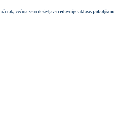
uži rok, većina žena doživljava
redovnije cikluse, poboljšanu