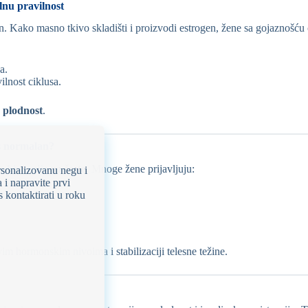
lnu pravilnost
. Kako masno tkivo skladišti i proizvodi estrogen, žene sa gojaznošću 
a.
ilnost ciklusa.
u plodnost
.
us normalan?
e hirurgije
su česte
. Mnoge žene prijavljuju:
rsonalizovanu negu i
 i napravite prvi
 kontaktirati u roku
vim hormonskim nivoima i stabilizaciji telesne težine.