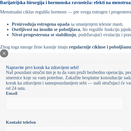
Barijatrijska hirurgija i hormonska ravnoteža: efekti na menstrua
Menstrualni ciklus regulišu hormoni — pre svega estrogen i progesteron
Proizvodnja estrogena opada
sa smanjenjem telesne masti.
Osetljivost na insulin se poboljšava
, što reguliše funkciju jajnik
Nivoi progesterona se stabilizuju
, podržavajući ovulaciju i prav
Zbog toga mnoge žene kasnije imaju
regularnije cikluse i poboljšan
Prvi meseci nakon barijatrijske hirurgije: da li je neredovan cikl
Napravite prvi korak ka zdravijem sebi!
Da,
neredovne menstruacije u prvih 3–6 meseci nakon
barijatrijsk
Naš pouzdani stručni tim je tu da vam pruži bezbednu operaciju, pe
smernice koje su vam potrebne. Zakažite besplatne konsultacije sada
korak ka zdravijem i samopouzdanijem sebi — naši stručnjaci će vas
Izostanak menstruacije
od 24 sata.
Obilnije ili slabije krvarenje
Email
Kraće ili duže cikluse
Ove oscilacije su privremene i obično nestaju kada se telo prilagodi no
Veza između PCOS-a i barijatrijske hirurgije
Kontakt telefon