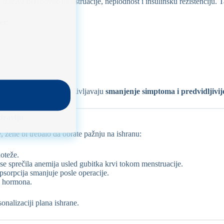
 izaziva neredovne menstruacije, neplodnost i insulinsku rezistenciju.
er:
skoj hirurgiji često doživljavaju
smanjenje simptoma i predvidljivije
dravlju
e, žene bi trebalo da obrate pažnju na ishranu:
oteže.
se sprečila anemija usled gubitka krvi tokom menstruacije.
apsorpcija smanjuje posle operacije.
ju hormona.
onalizaciji plana ishrane.