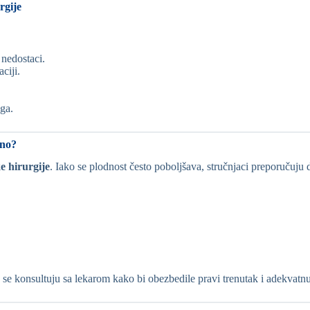
rgije
 nedostaci.
ciji.
oga.
dno?
e hirurgije
. Iako se plodnost često poboljšava, stručnjaci preporučuj
a se konsultuju sa lekarom kako bi obezbedile pravi trenutak i adekvatn