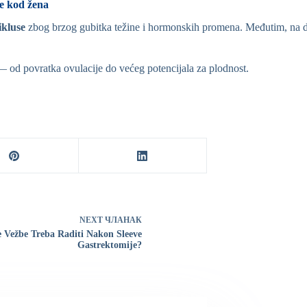
se kod žena
ikluse
zbog brzog gubitka težine i hormonskih promena. Međutim, na d
— od povratka ovulacije do većeg potencijala za plodnost.
NEXT
ЧЛАНАК
 Vežbe Treba Raditi Nakon Sleeve
Gastrektomije?