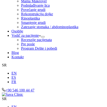
Mama Makeover
Podmlađivanje lica
Povećanje grudi
Rekonstrukcija dojke
Rinoplastika
Smanjenje grudi
Zatezanje stomaka / abdominoplastika
Osoblje
Vodič za pacijente
Recenzije pacijenata
Pre posle
Program Delite i pobedi
Blog
Kontakt
SR
EN
ES
FR
+90 546 100 44 47
SR
EN