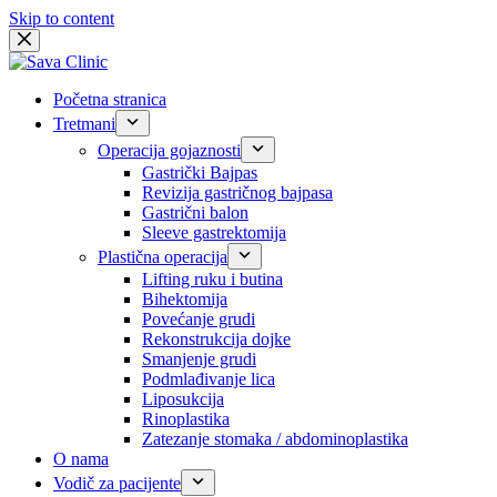
Skip to content
Početna stranica
Tretmani
Operacija gojaznosti
Gastrički Bajpas
Revizija gastričnog bajpasa
Gastrični balon
Sleeve gastrektomija
Plastična operacija
Lifting ruku i butina
Bihektomija
Povećanje grudi
Rekonstrukcija dojke
Smanjenje grudi
Podmlađivanje lica
Liposukcija
Rinoplastika
Zatezanje stomaka / abdominoplastika
O nama
Vodič za pacijente