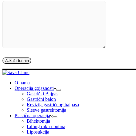
O nama
Operacija gojaznosti
Gastrički Bajpas
Gastrični balon
Revizija gastričnog bajpasa
Sleeve gastrektomija
Plastična operacija
Bihektomija
Lifting ruku i butina
Liposukcija