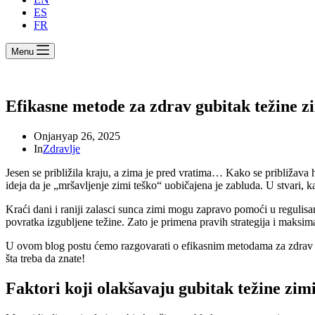
ES
FR
Menu
Efikasne metode za zdrav gubitak težine z
On
јануар 26, 2025
In
Zdravlje
Jesen se približila kraju, a zima je pred vratima… Kako se približava 
ideja da je „mršavljenje zimi teško“ uobičajena je zabluda. U stvari, kad
Kraći dani i raniji zalasci sunca zimi mogu zapravo pomoći u reguli
povratka izgubljene težine. Zato je primena pravih strategija i maksi
U ovom blog postu ćemo razgovarati o efikasnim metodama za zdrav gub
šta treba da znate!
Faktori koji olakšavaju gubitak težine zim