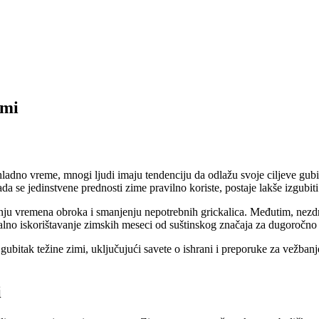
imi
hladno vreme, mnogi ljudi imaju tendenciju da odlažu svoje ciljeve gubit
a se jedinstvene prednosti zime pravilno koriste, postaje lakše izgubiti t
sanju vremena obroka i smanjenju nepotrebnih grickalica. Međutim, nezd
malno iskorištavanje zimskih meseci od suštinskog značaja za dugoročno
itak težine zimi, uključujući savete o ishrani i preporuke za vežbanj
i