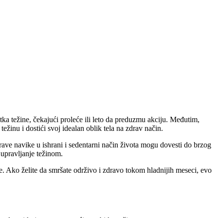
ka težine, čekajući proleće ili leto da preduzmu akciju. Međutim,
ežinu i dostići svoj idealan oblik tela na zdrav način.
rave navike u ishrani i sedentarni način života mogu dovesti do brzog
 upravljanje težinom.
e. Ako želite da smršate održivo i zdravo tokom hladnijih meseci, evo