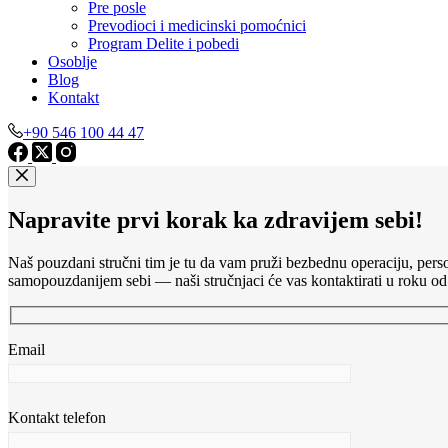
Pre posle
Prevodioci i medicinski pomoćnici
Program Delite i pobedi
Osoblje
Blog
Kontakt
+90 546 100 44 47
Napravite prvi korak ka zdravijem sebi!
Naš pouzdani stručni tim je tu da vam pruži bezbednu operaciju, perso
samopouzdanijem sebi — naši stručnjaci će vas kontaktirati u roku od
Email
Kontakt telefon