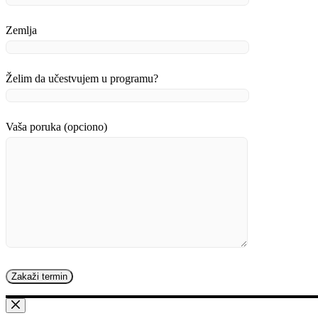
Zemlja
Želim da učestvujem u programu?
Vaša poruka (opciono)