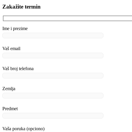
Zakažite termin
Ime i prezime
Vaš email
Vaš broj telefona
Zemlja
Predmet
Vaša poruka (opciono)