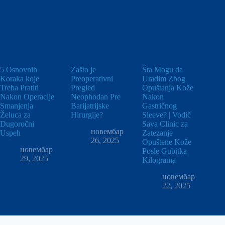
5 Osnovnih
Zašto je
Šta Mogu da
Koraka koje
Preoperativni
Uradim Zbog
Treba Pratiti
Pregled
Opuštanja Kože
Nakon Operacije
Neophodan Pre
Nakon
Smanjenja
Barijatrijske
Gastričnog
Želuca za
Hirurgije?
Sleeve? | Vodič
Dugoročni
Sava Clinic za
новембар
Uspeh
Zatezanje
26, 2025
Opuštene Kože
новембар
Posle Gubitka
29, 2025
Kilograma
новембар
22, 2025