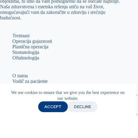
objektima, tu smo da vam pomognemo da se osećate najbolje.
Naša zdravstvena i estetska rešenja utiču na vaš život,
omogućavajući vam da zakoračite u zdraviju i srećniju
budućnost.
Tretmani
Operacija gojaznosti
Plastična operacija
Stomatologija
Oftalmologija
O nama
Vodič za pacijente
Usluge
Osoblje
We use cookies to ensure that we give you the best experience on
Politika kolačića
our website.
Pravila o privatnosti
ACCEPT
DECLINE
Uslovi korišćenja