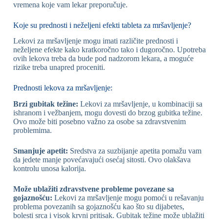
vremena koje vam lekar preporučuje.
Koje su prednosti i neželjeni efekti tableta za mršavljenje?
Lekovi za mršavljenje mogu imati različite prednosti i
neželjene efekte kako kratkoročno tako i dugoročno. Upotreba
ovih lekova treba da bude pod nadzorom lekara, a moguće
rizike treba unapred proceniti.
Prednosti lekova za mršavljenje:
Brzi gubitak težine:
Lekovi za mršavljenje, u kombinaciji sa
ishranom i vežbanjem, mogu dovesti do brzog gubitka težine.
Ovo može biti posebno važno za osobe sa zdravstvenim
problemima.
Smanjuje apetit:
Sredstva za suzbijanje apetita pomažu vam
da jedete manje povećavajući osećaj sitosti. Ovo olakšava
kontrolu unosa kalorija.
Može ublažiti zdravstvene probleme povezane sa
gojaznošću:
Lekovi za mršavljenje mogu pomoći u rešavanju
problema povezanih sa gojaznošću kao što su dijabetes,
bolesti srca i visok krvni pritisak. Gubitak težine može ublažiti