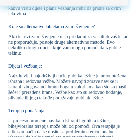
Zapamtite da sami lekovi nisu dovoljni. Pitajte svog doktora
kakvu vrstu dijete i plana vežbanja treba da pratite sa ovim
lekovima.
Koje su alternative tabletama za mršavljenje?
Ako lekovi za mršavljenje nisu prikladni za vas ili ih vaš lekar
ne preporučuje, postoje druge alternativne metode. Evo
nekoliko drugih opcija koje vam mogu pomoći da izgubite
težinu:
Dijeta i vežbanje:
Najzdraviji i najodrživiji način gubitka težine je uravnotežena
ishrana i redovna vežba. Možete usvojiti zdrave navike u
ishrani izbegavajući hranu bogatu kalorijama kao što su masti,
šećer i prerađena hrana. Vežbe kao što su redovno hodanje,
plivanje ili joga takođe podržavaju gubitak težine.
Terapija ponašanja:
U procesu promene navika u ishrani i gubitka težine,
bihejvioralna terapija može biti od pomoći. Ova terapija je
efikasan način da se nosite sa problemima emocionalne