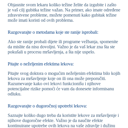
Objasnite svom lekaru koliko težine želite da izgubite i zašto
je vaš cilj gubitka težine važan. Na primer, ako imate određene
zdravstvene probleme, možete pomenuti kako gubitak težine
može imati koristi od ovih problema.
Razgovarajte o metodama koje ste ranije isprobali:
Ako ste ranije probali dijete ili programe vežbanja, spomenite
da mislite da nisu dovoljni. Važno je da vaš lekar zna šta ste
pokušali u procesu mršavljenja, a šta nije uspelo.
Pitajte o neželjenim efektima lekova:
Pitajte svog doktora o mogućim neželjenim efektima bilo kojih
lekova za mršavljenje koje on ili ona može preporučiti.
Razumevanje kako ovi lekovi funkcionišu i njihove
potencijalne rizike pomoći će vam da donesete informisanu
odluku.
Razgovarajte o dugoročnoj upotrebi lekova:
Saznajte koliko dugo treba da koristite lekove za mršavljenje i
njihove dugoročne efekte. Važno je da naučite efekte
kontinuirane upotrebe ovih lekova na vaše zdravlje i dužinu