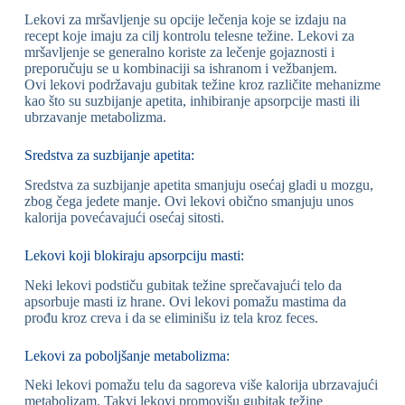
Lekovi za mršavljenje su opcije lečenja koje se izdaju na
recept koje imaju za cilj kontrolu telesne težine. Lekovi za
mršavljenje se generalno koriste za lečenje gojaznosti i
preporučuju se u kombinaciji sa ishranom i vežbanjem.
Ovi lekovi podržavaju gubitak težine kroz različite mehanizme
kao što su suzbijanje apetita, inhibiranje apsorpcije masti ili
ubrzavanje metabolizma.
Sredstva za suzbijanje apetita:
Sredstva za suzbijanje apetita smanjuju osećaj gladi u mozgu,
zbog čega jedete manje. Ovi lekovi obično smanjuju unos
kalorija povećavajući osećaj sitosti.
Lekovi koji blokiraju apsorpciju masti:
Neki lekovi podstiču gubitak težine sprečavajući telo da
apsorbuje masti iz hrane. Ovi lekovi pomažu mastima da
prođu kroz creva i da se eliminišu iz tela kroz feces.
Lekovi za poboljšanje metabolizma:
Neki lekovi pomažu telu da sagoreva više kalorija ubrzavajući
metabolizam. Takvi lekovi promovišu gubitak težine