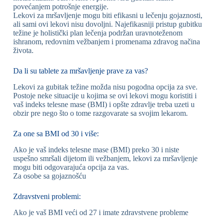
povećanjem potrošnje energije.
Lekovi za mršavljenje mogu biti efikasni u lečenju gojaznosti,
ali sami ovi lekovi nisu dovoljni. Najefikasniji pristup gubitku
težine je holistički plan lečenja podržan uravnoteženom
ishranom, redovnim vežbanjem i promenama zdravog načina
života.
Da li su tablete za mršavljenje prave za vas?
Lekovi za gubitak težine možda nisu pogodna opcija za sve.
Postoje neke situacije u kojima se ovi lekovi mogu koristiti i
vaš indeks telesne mase (BMI) i opšte zdravlje treba uzeti u
obzir pre nego što o tome razgovarate sa svojim lekarom.
Za one sa BMI od 30 i više:
Ako je vaš indeks telesne mase (BMI) preko 30 i niste
uspešno smršali dijetom ili vežbanjem, lekovi za mršavljenje
mogu biti odgovarajuća opcija za vas.
Za osobe sa gojaznošću
Zdravstveni problemi:
Ako je vaš BMI veći od 27 i imate zdravstvene probleme