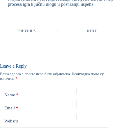
procesa igra ključnu ulogu u postizanju uspeha.
PREVIOUS
NEXT
Leave a Reply
Ваша адреса е-поште неће бити објављена.
Неопходна поља су
означена
*
Name
*
Email
*
Website