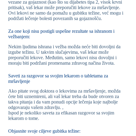
vezane za gojaznost (kao što su dijabetes tipa 2, visok krvni
pritisak), vaš lekar može preporučiti lekove za mršavljenje.
Ovi lekovi ne samo da pomažu u gubitku težine, već mogu i
podržati lečenje bolesti povezanih sa gojaznošću.
Za one koji nisu postigli uspešne rezultate sa ishranom i
vežbanjem:
Nekim ljudima ishrana i vežba možda neće biti dovoljni da
izgube težinu. U takvim slučajevima, vaš lekar može
preporučiti lekove. Međutim, samo lekovi nisu dovoljni i
moraju biti podržani promenama zdravog načina života.
Saveti za razgovor sa svojim lekarom o tabletama za
mršavljenje
Ako pitate svog doktora o lekovima za mršavljenje, možda
ćete biti uznemireni, ali vaš lekar treba da bude otvoren za
takva pitanja i da vam ponudi opcije lečenja koje najbolje
odgovaraju vašem zdravlju. ,
Ispod je nekoliko saveta za efikasan razgovor sa svojim
lekarom o tome.
Objasnite svoje ciljeve gubitka težine: