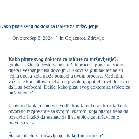
Kako pitate svog doktora za tablete za mršavljenje?
On
октобар 8, 2024
In
Gojaznost
,
Zdravlje
Kako pitate svog doktora za tablete za mršavljenje?
,
gubitak težine je često veoma težak proces i ponekad samo
dijeta i vežbanje nisu dovoljni. Lekovi za gubitak težine su
jedna opcija koja može pomoći u ovom procesu. Međutim,
važno je konsultovati lekara o pravilnoj upotrebi ovih lekova i
da li su bezbedni. Dakle, kako pitati svog doktora za tablete za
mršavljenje?
U ovom članku ćemo vas voditi korak po korak kroz kako da
otvoreno razgovarate sa svojim lekarom, koja pitanja treba da
postavite i kako da saznate da li su tablete za mršavljenje
prave za vas.
Šta su tablete za mršavljenje i kako funkcionišu?