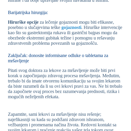
ishrane i da bolje upravljate svojim navikama u ishrani.
Barijatrijska hirurgija:
Hirurške opcije
za lečenje gojaznosti mogu biti efikasne,
posebno u slučajevima teške
gojaznosti
. Hirurške intervencije
kao što su gastrektomija rukava ili gastrični bajpas mogu da
obezbede ekstremni gubitak težine i pomognu u rešavanju
zdravstvenih problema povezanih sa gojaznošću.
Zaključak: donosite informisane odluke o tabletama za
mršavljenje
Pitati svog doktora za lekove za mršavljenje može biti prvi
korak u započinjanju zdravog procesa mršavljenja. Međutim,
trebalo bi da imate otvorenu komunikaciju sa svojim lekarom
da biste razumeli da li su ovi lekovi pravi za vas. Ne bi trebalo
da započnete ovaj proces bez razumevanja prednosti, rizika i
mogućih neželjenih efekata.
Zapamtite, sami lekovi za mršavljenje nisu rešenje;
najefikasniji su kada su podržani zdravom ishranom,
vežbanjem i promenama načina života. Redovni kontakt sa
svojim lekarom i praćenje reakcija vašeg tela tokom ovog