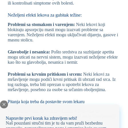
ili kontrolisati simptome ovih bolesti.
Neželjeni efekti lekova za gubitak težine:
Problemi sa stomakom i varenjem:
Neki lekovi koji
blokiraju apsorpciju masti mogu izazvati probleme sa
varenjem. Neželjeni efekti mogu uključivati dijareju, gasove i
masnu stolicu.
Glavobolje i nesanica:
Pošto sredstva za suzbijanje apetita
mogu uticati na nervni sistem, mogu izazvati neželjene efekte
kao što su glavobolja, nesanica i nemir.
Problemi sa krvnim pritiskom i srcem:
Neki lekovi za
mršavljenje mogu podići krvni pritisak ili ubrzati rad srca. Iz
tog razloga, treba biti oprezan u upotrebi lekova za
mršavljenje, posebno za osobe sa srčanim oboljenjima.
Pitanja koja treba da postavite svom lekaru
Kada razgovarate sa svojim lekarom o lekovima za
mršavljenje, postavljanje sledećih pitanja može vam pomoći
Napravite prvi korak ka zdravijem sebi!
da napravite najbolji plan lečenja:
Naš pouzdani stručni tim je tu da vam pruži bezbednu