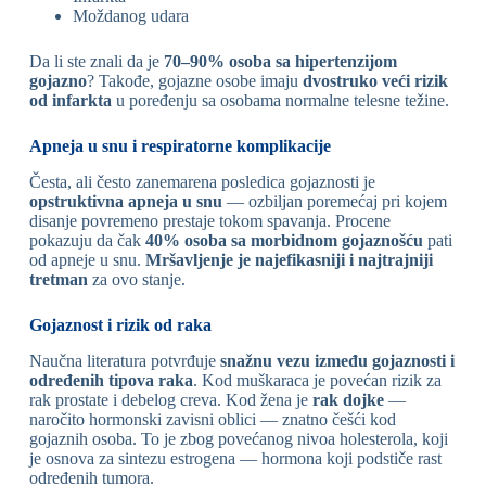
Moždanog udara
Da li ste znali da je
70–90% osoba sa hipertenzijom
gojazno
? Takođe, gojazne osobe imaju
dvostruko veći rizik
od infarkta
u poređenju sa osobama normalne telesne težine.
Apneja u snu i respiratorne komplikacije
Česta, ali često zanemarena posledica gojaznosti je
opstruktivna apneja u snu
— ozbiljan poremećaj pri kojem
disanje povremeno prestaje tokom spavanja. Procene
pokazuju da čak
40% osoba sa morbidnom gojaznošću
pati
od apneje u snu.
Mršavljenje je najefikasniji i najtrajniji
tretman
za ovo stanje.
Gojaznost i rizik od raka
Naučna literatura potvrđuje
snažnu vezu između gojaznosti i
određenih tipova raka
. Kod muškaraca je povećan rizik za
rak prostate i debelog creva. Kod žena je
rak dojke
—
naročito hormonski zavisni oblici — znatno češći kod
gojaznih osoba. To je zbog povećanog nivoa holesterola, koji
je osnova za sintezu estrogena — hormona koji podstiče rast
određenih tumora.