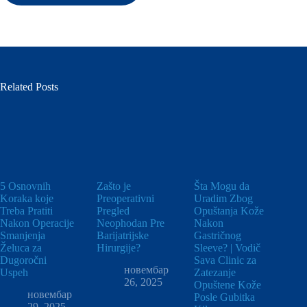
Related Posts
5 Osnovnih
Zašto je
Šta Mogu da
Koraka koje
Preoperativni
Uradim Zbog
Treba Pratiti
Pregled
Opuštanja Kože
Nakon Operacije
Neophodan Pre
Nakon
Smanjenja
Barijatrijske
Gastričnog
Želuca za
Hirurgije?
Sleeve? | Vodič
Dugoročni
Sava Clinic za
новембар
Uspeh
Zatezanje
26, 2025
Opuštene Kože
новембар
Posle Gubitka
29, 2025