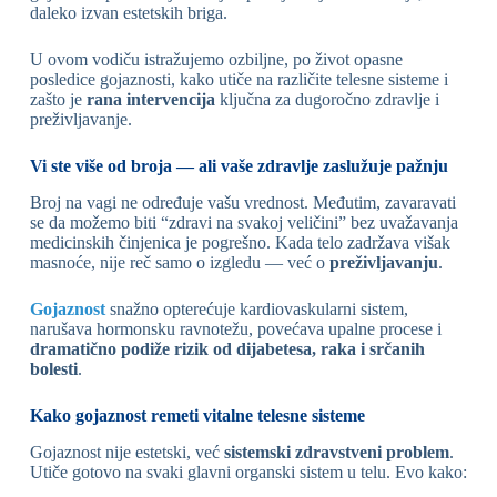
daleko izvan estetskih briga.
U ovom vodiču istražujemo ozbiljne, po život opasne
posledice gojaznosti, kako utiče na različite telesne sisteme i
zašto je
rana intervencija
ključna za dugoročno zdravlje i
preživljavanje.
Vi ste više od broja — ali vaše zdravlje zaslužuje pažnju
Broj na vagi ne određuje vašu vrednost. Međutim, zavaravati
se da možemo biti “zdravi na svakoj veličini” bez uvažavanja
medicinskih činjenica je pogrešno. Kada telo zadržava višak
masnoće, nije reč samo o izgledu — već o
preživljavanju
.
Gojaznost
snažno opterećuje kardiovaskularni sistem,
narušava hormonsku ravnotežu, povećava upalne procese i
dramatično podiže rizik od dijabetesa, raka i srčanih
bolesti
.
Kako gojaznost remeti vitalne telesne sisteme
Gojaznost nije estetski, već
sistemski zdravstveni problem
.
Utiče gotovo na svaki glavni organski sistem u telu. Evo kako: