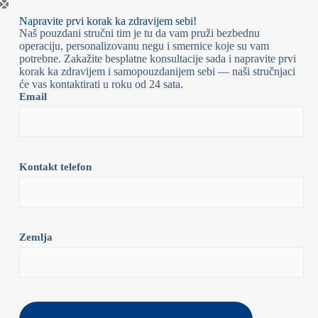
Napravite prvi korak ka zdravijem sebi!
Naš pouzdani stručni tim je tu da vam pruži bezbednu
operaciju, personalizovanu negu i smernice koje su vam
potrebne. Zakažite besplatne konsultacije sada i napravite prvi
korak ka zdravijem i samopouzdanijem sebi — naši stručnjaci
će vas kontaktirati u roku od 24 sata.
Email
Kontakt telefon
Zemlja