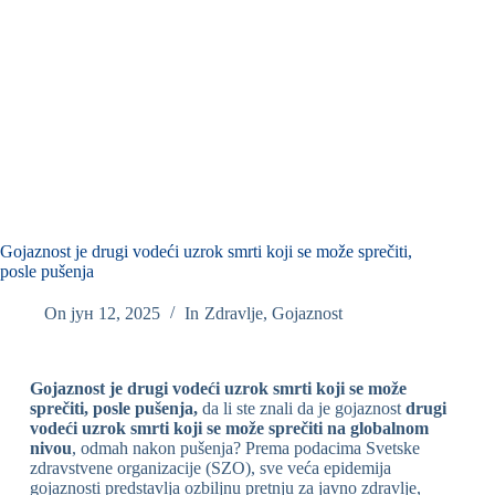
Gojaznost je drugi vodeći uzrok smrti koji se može sprečiti,
posle pušenja
On
јун 12, 2025
In
Zdravlje
,
Gojaznost
Gojaznost je drugi vodeći uzrok smrti koji se može
sprečiti, posle pušenja,
da li ste znali da je gojaznost
drugi
vodeći uzrok smrti koji se može sprečiti na globalnom
nivou
, odmah nakon pušenja? Prema podacima Svetske
zdravstvene organizacije (SZO), sve veća epidemija
gojaznosti predstavlja ozbiljnu pretnju za javno zdravlje,