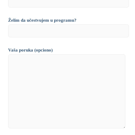
Želim da učestvujem u programu?
Vaša poruka (opciono)