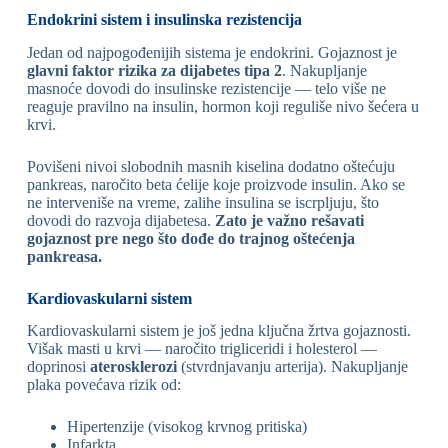
Endokrini sistem i insulinska rezistencija
Jedan od najpogođenijih sistema je endokrini. Gojaznost je
glavni faktor rizika za dijabetes tipa 2
. Nakupljanje
masnoće dovodi do insulinske rezistencije — telo više ne
reaguje pravilno na insulin, hormon koji reguliše nivo šećera u
krvi.
Povišeni nivoi slobodnih masnih kiselina dodatno oštećuju
pankreas, naročito beta ćelije koje proizvode insulin. Ako se
ne interveniše na vreme, zalihe insulina se iscrpljuju, što
dovodi do razvoja dijabetesa.
Zato je važno rešavati
gojaznost pre nego što dođe do trajnog oštećenja
pankreasa.
Kardiovaskularni sistem
Kardiovaskularni sistem je još jedna ključna žrtva gojaznosti.
Višak masti u krvi — naročito trigliceridi i holesterol —
doprinosi
aterosklerozi
(stvrdnjavanju arterija). Nakupljanje
plaka povećava rizik od:
Hipertenzije (visokog krvnog pritiska)
Infarkta