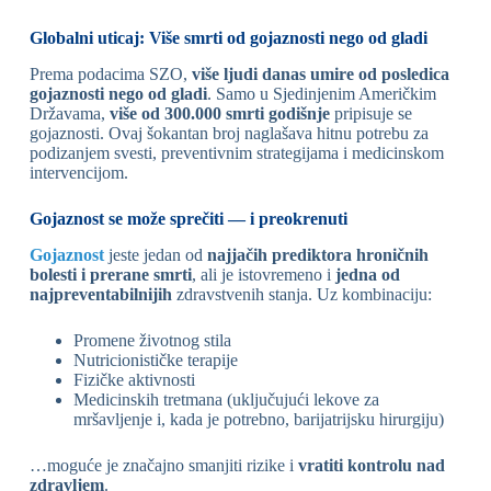
Globalni uticaj: Više smrti od gojaznosti nego od gladi
Prema podacima SZO,
više ljudi danas umire od posledica
gojaznosti nego od gladi
. Samo u Sjedinjenim Američkim
Državama,
više od 300.000 smrti godišnje
pripisuje se
gojaznosti. Ovaj šokantan broj naglašava hitnu potrebu za
podizanjem svesti, preventivnim strategijama i medicinskom
intervencijom.
Gojaznost se može sprečiti — i preokrenuti
Gojaznost
jeste jedan od
najjačih prediktora hroničnih
bolesti i prerane smrti
, ali je istovremeno i
jedna od
najpreventabilnijih
zdravstvenih stanja. Uz kombinaciju:
Promene životnog stila
Nutricionističke terapije
Fizičke aktivnosti
Medicinskih tretmana (uključujući lekove za
mršavljenje i, kada je potrebno, barijatrijsku hirurgiju)
…moguće je značajno smanjiti rizike i
vratiti kontrolu nad
zdravljem
.