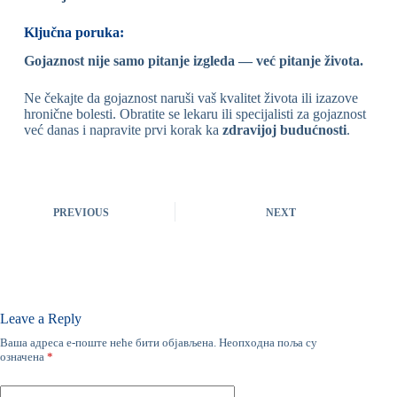
Ključna poruka:
Gojaznost nije samo pitanje izgleda — već pitanje života.
Ne čekajte da gojaznost naruši vaš kvalitet života ili izazove
hronične bolesti. Obratite se lekaru ili specijalisti za gojaznost
već danas i napravite prvi korak ka
zdravijoj budućnosti
.
PREVIOUS
NEXT
Leave a Reply
Ваша адреса е-поште неће бити објављена.
Неопходна поља су
означена
*