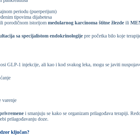
m pankreatitisa
ajnom periodu (puerperijum)
eđenim tipovima dijabetesa
ili porodičnom istorijom
medularnog karcinoma štitne žlezde
ili
MEN
tacija sa specijalistom endokrinologije
pre početka bilo koje terapij
osi GLP-1 injekcije, ali kao i kod svakog leka, mogu se javiti nuspojav
aćanje
e varenje
privremene
i smanjuju se kako se organizam prilagođava terapiji. Re
rebi prilagođavanju doze.
adzor ključan?