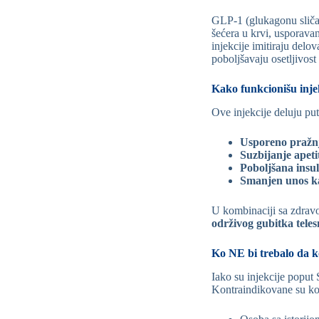
GLP-1 (glukagonu sličan
šećera u krvi, usporavan
injekcije imitiraju delo
poboljšavaju osetljivost 
Kako funkcionišu inje
Ove injekcije deluju p
Usporeno pražnj
Suzbijanje apeti
Poboljšana insul
Smanjen unos ka
U kombinaciji sa zdrav
održivog gubitka tel
Ko NE bi trebalo da ko
Iako su injekcije poput
Kontraindikovane su ko