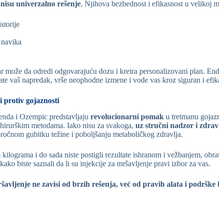
e
nisu univerzalno rešenje
. Njihova bezbednost i efikasnost u velikoj m
storije
h navika
r može da odredi odgovarajuću dozu i kreira personalizovani plan. Endok
rate vaš napredak, vrše neophodne izmene i vode vas kroz siguran i efik
 protiv gojaznosti
xenda i Ozempic predstavljaju
revolucionarni pomak
u tretmanu gojazn
u hirurškim metodama. Iako nisu za svakoga,
uz stručni nadzor i zdrav
ročnom gubitku težine i poboljšanju metaboličkog zdravlja.
kilograma i do sada niste postigli rezultate ishranom i vežbanjem, obra
kako biste saznali da li su injekcije za mršavljenje pravi izbor za vas.
avljenje ne zavisi od brzih rešenja, već od pravih alata i podrške 