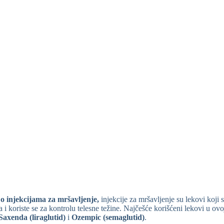
 o injekcijama za mršavljenje,
injekcije za mršavljenje su lekovi koji
ra i koriste se za kontrolu telesne težine. Najčešće korišćeni lekovi u ov
Saxenda (liraglutid)
i
Ozempic (semaglutid)
.