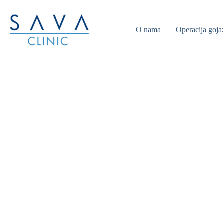
O nama
Operacija goja