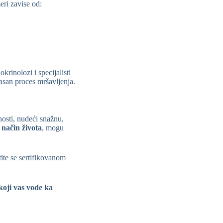
eri zavise od:
rinolozi i specijalisti
asan proces mršavljenja.
osti, nudeći snažnu,
 način života
, mogu
tite se sertifikovanom
koji vas vode ka