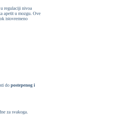
u regulaciji nivoa
 za apetit u mozgu. Ove
 dok istovremeno
sti do
postepenog i
dne za svakoga.