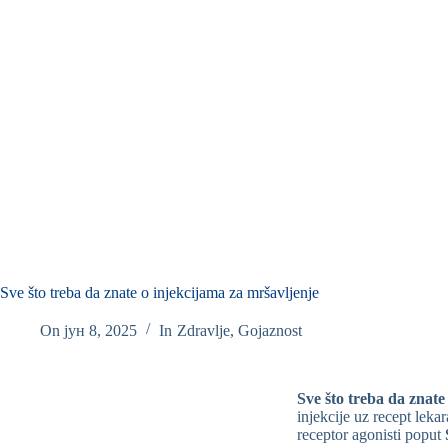
Sve što treba da znate o injekcijama za mršavljenje
On
јун 8, 2025
In
Zdravlje
,
Gojaznost
Sve što treba da znate
injekcije uz recept leka
receptor agonisti poput