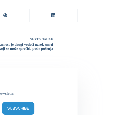
NEXT
ЧЛАНАК
aznost je drugi vodeći uzrok smrti
koji se može sprečiti, posle pušenja
ewsletter
SUBSCRIBE