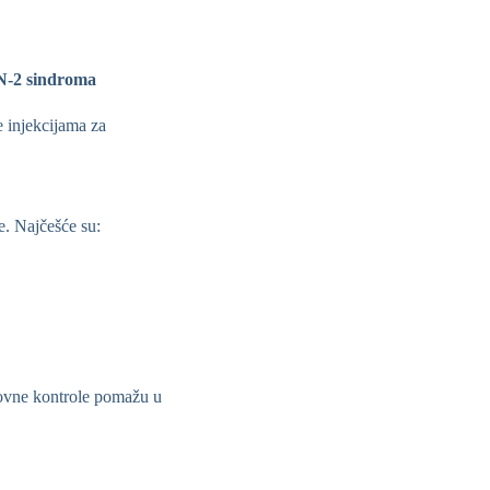
-2 sindroma
e injekcijama za
e. Najčešće su:
dovne kontrole pomažu u