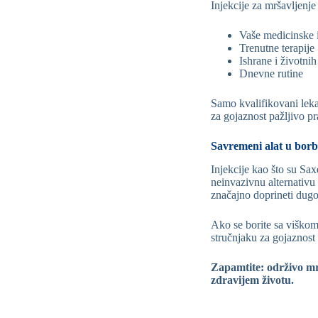
Injekcije za mršavljenj
Vaše medicinske i
Trenutne terapije
Ishrane i životni
Dnevne rutine
Samo kvalifikovani leka
za gojaznost pažljivo p
Savremeni alat u borbi
Injekcije kao što su Sa
neinvazivnu alternativ
značajno doprineti dugo
Ako se borite sa viškom 
stručnjaku za gojaznost 
Zapamtite: održivo mrš
zdravijem životu.