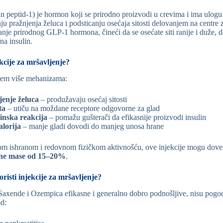
 peptid-1) je hormon koji se prirodno proizvodi u crevima i ima ulogu 
ju pražnjenja želuca i podsticanju osećaja sitosti delovanjem na centre
vanje prirodnog GLP-1 hormona, čineći da se osećate siti ranije i duže,
na insulin.
kcije za mršavljenje?
utem više mehanizama:
enje želuca
– produžavaju osećaj sitosti
ta
– utiču na moždane receptore odgovorne za glad
inska reakcija
– pomažu gušterači da efikasnije proizvodi insulin
lorija
– manje gladi dovodi do manjeg unosa hrane
om ishranom i redovnom fizičkom aktivnošću, ove injekcije mogu dove
esne mase od 15–20%
.
risti injekcije za mršavljenje?
 Saxende i Ozempica efikasne i generalno dobro podnošljive, nisu pogo
d: