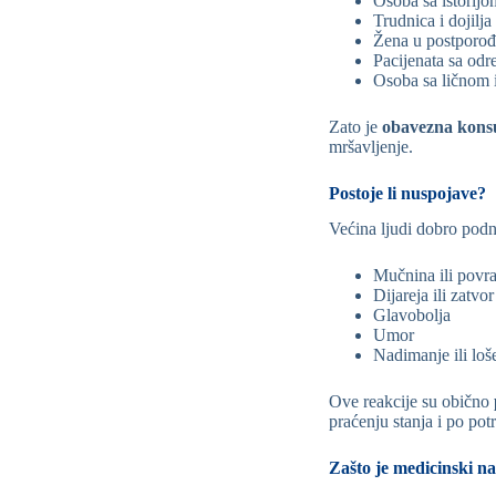
Osoba sa istorijo
Trudnica i dojilja
Žena u postporođ
Pacijenata sa odr
Osoba sa ličnom 
Zato je
obavezna konsul
mršavljenje.
Postoje li nuspojave?
Većina ljudi dobro podn
Mučnina ili povr
Dijareja ili zatvor
Glavobolja
Umor
Nadimanje ili loš
Ove reakcije su obično
praćenju stanja i po pot
Zašto je medicinski n