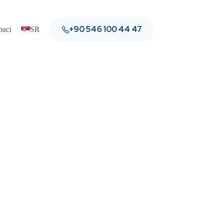
+90 546 100 44 47
pacijente
SR
Blog
Kontakt