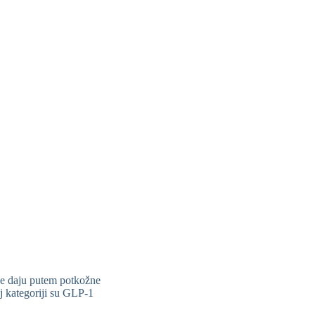
 se daju putem potkožne
oj kategoriji su GLP-1