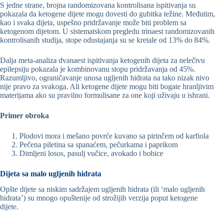
S jedne strane, brojna randomizovana kontrolisana ispitivanja su
pokazala da ketogene dijete mogu dovesti do gubitka težine. Međutim,
kao i svaka dijeta, uspešno pridržavanje može biti problem sa
ketogenom dijetom. U sistematskom pregledu trinaest randomizovanih
kontrolisanih studija, stope odustajanja su se kretale od 13% do 84%.
Dalja meta-analiza dvanaest ispitivanja ketogenih dijeta za nelečivu
epilepsiju pokazala je kombinovanu stopu pridržavanja od 45%.
Razumljivo, ograničavanje unosa ugljenih hidrata na tako nizak nivo
nije pravo za svakoga. Ali ketogene dijete mogu biti bogate hranljivim
materijama ako su pravilno formulisane za one koji uživaju u ishrani.
Primer obroka
Plodovi mora i mešano povrće kuvano sa pirinčem od karfiola
Pečena piletina sa spanaćem, pečurkama i paprikom
Dimljeni losos, pasulj vučice, avokado i bobice
Dijeta sa malo ugljenih hidrata
Opšte dijete sa niskim sadržajem ugljenih hidrata (ili ‘malo ugljenih
hidrata’) su mnogo opuštenije od strožijih verzija poput ketogene
dijete.