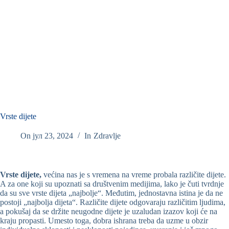
Vrste dijete
On
јул 23, 2024
In
Zdravlje
Vrste dijete,
većina nas je s vremena na vreme probala različite dijete.
A za one koji su upoznati sa društvenim medijima, lako je čuti tvrdnje
da su sve vrste dijeta „najbolje“. Međutim, jednostavna istina je da ne
postoji „najbolja dijeta“. Različite dijete odgovaraju različitim ljudima,
a pokušaj da se držite neugodne dijete je uzaludan izazov koji će na
kraju propasti. Umesto toga, dobra ishrana treba da uzme u obzir