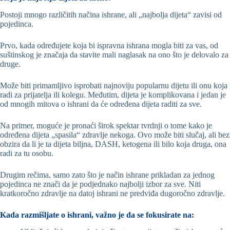
Postoji mnogo različitih načina ishrane, ali „najbolja dijeta“ zavisi od
pojedinca.
Prvo, kada određujete koja bi ispravna ishrana mogla biti za vas, od
suštinskog je značaja da stavite mali naglasak na ono što je delovalo za
druge.
Može biti primamljivo isprobati najnoviju popularnu dijetu ili onu koja
radi za prijatelja ili kolegu. Međutim, dijeta je komplikovana i jedan je
od mnogih mitova o ishrani da će određena dijeta raditi za sve.
Na primer, moguće je pronaći širok spektar tvrdnji o tome kako je
određena dijeta „spasila“ zdravlje nekoga. Ovo može biti slučaj, ali bez
obzira da li je ta dijeta biljna, DASH, ketogena ili bilo koja druga, ona
radi za tu osobu.
Drugim rečima, samo zato što je način ishrane prikladan za jednog
pojedinca ne znači da je podjednako najbolji izbor za sve. Niti
kratkoročno zdravlje na datoj ishrani ne predviđa dugoročno zdravlje.
Kada razmišljate o ishrani, važno je da se fokusirate na: