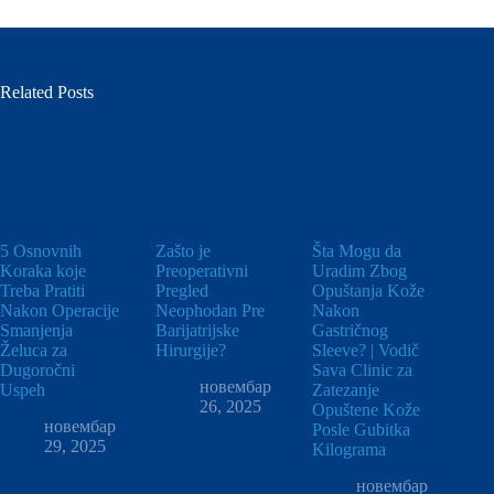
Related Posts
5 Osnovnih
Zašto je
Šta Mogu da
Koraka koje
Preoperativni
Uradim Zbog
Treba Pratiti
Pregled
Opuštanja Kože
Nakon Operacije
Neophodan Pre
Nakon
Smanjenja
Barijatrijske
Gastričnog
Želuca za
Hirurgije?
Sleeve? | Vodič
Dugoročni
Sava Clinic za
новембар
Uspeh
Zatezanje
26, 2025
Opuštene Kože
новембар
Posle Gubitka
29, 2025
Kilograma
новембар