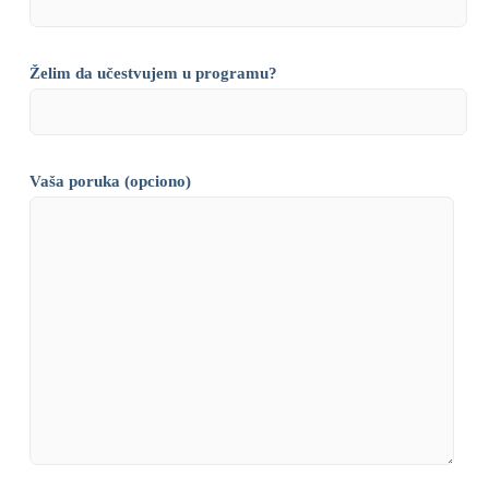
Želim da učestvujem u programu?
Vaša poruka (opciono)