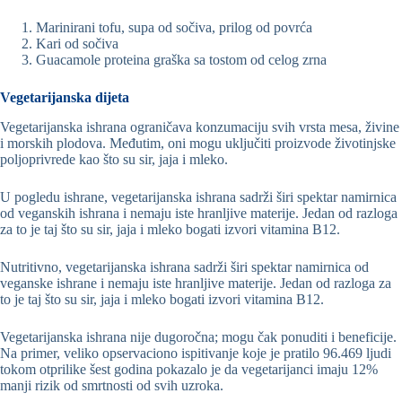
Marinirani tofu, supa od sočiva, prilog od povrća
Kari od sočiva
Guacamole proteina graška sa tostom od celog zrna
Vegetarijanska dijeta
Vegetarijanska ishrana ograničava konzumaciju svih vrsta mesa, živine
i morskih plodova. Međutim, oni mogu uključiti proizvode životinjske
poljoprivrede kao što su sir, jaja i mleko.
U pogledu ishrane, vegetarijanska ishrana sadrži širi spektar namirnica
od veganskih ishrana i nemaju iste hranljive materije. Jedan od razloga
za to je taj što su sir, jaja i mleko bogati izvori vitamina B12.
Nutritivno, vegetarijanska ishrana sadrži širi spektar namirnica od
veganske ishrane i nemaju iste hranljive materije. Jedan od razloga za
to je taj što su sir, jaja i mleko bogati izvori vitamina B12.
Vegetarijanska ishrana nije dugoročna; mogu čak ponuditi i beneficije.
Na primer, veliko opservaciono ispitivanje koje je pratilo 96.469 ljudi
tokom otprilike šest godina pokazalo je da vegetarijanci imaju 12%
manji rizik od smrtnosti od svih uzroka.