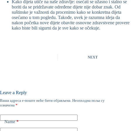
Kako dijeta utiče na naše zdravlje: osećati se užasno i stalno se
boriti da se pridržavate određene dijete nije dobar znak. Od
suštinske je važnosti da procenimo kako se konkretna dijeta
osećamo u tom pogledu. Takođe, uvek je razumna ideja da
nakon početka nove dijete obavite osnovne zdravstvene provere
kako biste bili sigurni da je sve kako se očekuje.
NEXT
Leave a Reply
Ваша адреса е-поште неће бити објављена.
Неопходна поља су
означена
*
Name
*