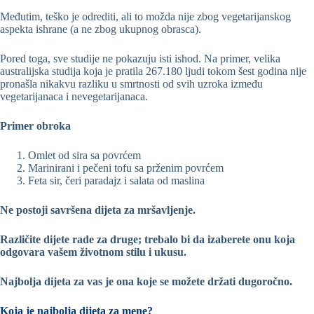
Međutim, teško je odrediti, ali to možda nije zbog vegetarijanskog
aspekta ishrane (a ne zbog ukupnog obrasca).
Pored toga, sve studije ne pokazuju isti ishod. Na primer, velika
australijska studija koja je pratila 267.180 ljudi tokom šest godina nije
pronašla nikakvu razliku u smrtnosti od svih uzroka između
vegetarijanaca i nevegetarijanaca.
Primer obroka
Omlet od sira sa povrćem
Marinirani i pečeni tofu sa prženim povrćem
Feta sir, čeri paradajz i salata od maslina
Ne postoji savršena dijeta za mršavljenje.
Različite dijete rade za druge; trebalo bi da izaberete onu koja
odgovara vašem životnom stilu i ukusu.
Najbolja dijeta za vas je ona koje se možete držati dugoročno.
Koja je najbolja dijeta za mene?