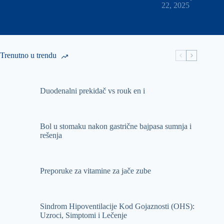
22, 2025
Trenutno u trendu
Duodenalni prekidač vs rouk en i
Bol u stomaku nakon gastrične bajpasa sumnja i
rešenja
Preporuke za vitamine za jače zube
Sindrom Hipoventilacije Kod Gojaznosti (OHS):
Uzroci, Simptomi i Lečenje