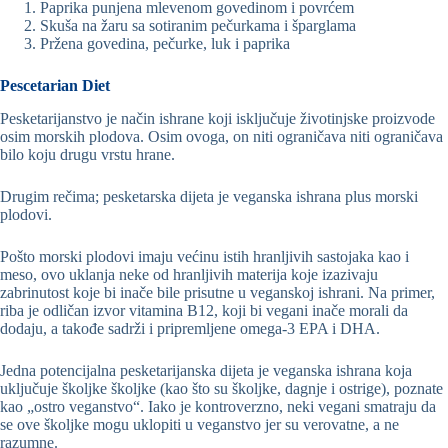
Paprika punjena mlevenom govedinom i povrćem
Skuša na žaru sa sotiranim pečurkama i šparglama
Pržena govedina, pečurke, luk i paprika
Pescetarian Diet
Pesketarijanstvo je način ishrane koji isključuje životinjske proizvode
osim morskih plodova. Osim ovoga, on niti ograničava niti ograničava
bilo koju drugu vrstu hrane.
Drugim rečima; pesketarska dijeta je veganska ishrana plus morski
plodovi.
Pošto morski plodovi imaju većinu istih hranljivih sastojaka kao i
meso, ovo uklanja neke od hranljivih materija koje izazivaju
zabrinutost koje bi inače bile prisutne u veganskoj ishrani. Na primer,
riba je odličan izvor vitamina B12, koji bi vegani inače morali da
dodaju, a takođe sadrži i pripremljene omega-3 EPA i DHA.
Jedna potencijalna pesketarijanska dijeta je veganska ishrana koja
uključuje školjke školjke (kao što su školjke, dagnje i ostrige), poznate
kao „ostro veganstvo“. Iako je kontroverzno, neki vegani smatraju da
se ove školjke mogu uklopiti u veganstvo jer su verovatne, a ne
razumne.