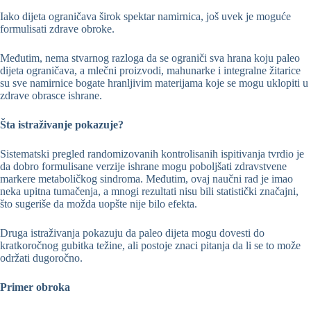
Iako dijeta ograničava širok spektar namirnica, još uvek je moguće
formulisati zdrave obroke.
Međutim, nema stvarnog razloga da se ograniči sva hrana koju paleo
dijeta ograničava, a mlečni proizvodi, mahunarke i integralne žitarice
su sve namirnice bogate hranljivim materijama koje se mogu uklopiti u
zdrave obrasce ishrane.
Šta istraživanje pokazuje?
Sistematski pregled randomizovanih kontrolisanih ispitivanja tvrdio je
da dobro formulisane verzije ishrane mogu poboljšati zdravstvene
markere metaboličkog sindroma. Međutim, ovaj naučni rad je imao
neka upitna tumačenja, a mnogi rezultati nisu bili statistički značajni,
što sugeriše da možda uopšte nije bilo efekta.
Druga istraživanja pokazuju da paleo dijeta mogu dovesti do
kratkoročnog gubitka težine, ali postoje znaci pitanja da li se to može
održati dugoročno.
Primer obroka