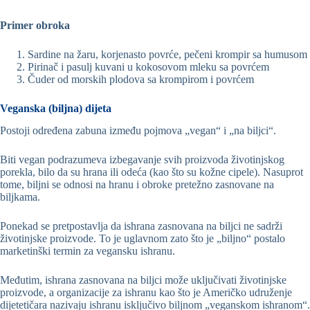
Primer obroka
Sardine na žaru, korjenasto povrće, pečeni krompir sa humusom
Pirinač i pasulj kuvani u kokosovom mleku sa povrćem
Čuder od morskih plodova sa krompirom i povrćem
Veganska (biljna) dijeta
Postoji određena zabuna između pojmova „vegan“ i „na biljci“.
Biti vegan podrazumeva izbegavanje svih proizvoda životinjskog
porekla, bilo da su hrana ili odeća (kao što su kožne cipele). Nasuprot
tome, biljni se odnosi na hranu i obroke pretežno zasnovane na
biljkama.
Ponekad se pretpostavlja da ishrana zasnovana na biljci ne sadrži
životinjske proizvode. To je uglavnom zato što je „biljno“ postalo
marketinški termin za vegansku ishranu.
Međutim, ishrana zasnovana na biljci može uključivati životinjske
proizvode, a organizacije za ishranu kao što je Američko udruženje
dijetetičara nazivaju ishranu isključivo biljnom „veganskom ishranom“.