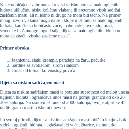
Neke uobičajene zabrinutosti u vezi sa ishranom sa malo ugljenih
hidrata uključuju nisku količinu vlakana ili preterano visok sadržaj
zasićenih masti, ali ni jedno ni drugo ne mora biti tačno. Na primer,
mnogi izvori vlakana mogu da se uklope u ishranu sa malo ugljenih
hidrata, kao što su bobičasto voće, mahunarke, avokado, orasi,
semenke i još mnogo toga. Dalje, dijeta sa malo ugljenih hidrata ne
mora da znači „visoko zasićene masti“.
Primer obroka
Jagnjetina, slatki krompir, paradajz na žaru, pečurke
Sardine sa avokadom, sirom i salsom
Gulaš od tofua i korenastog povrća
Dijeta sa niskim sadržajem masti
Dijeta sa niskim sadržajem masti je potpuna suprotnost od malog unosa
ugljenih hidrata i ograničava unos masti na gornju granicu od oko 20-
30% kalorija. Na osnovu ishrane od 2000 kalorija, ovo je otprilike 45
do 66 grama masti u ishrani dnevno.
Po svojoj prirodi, dijete sa niskim sadržajem masti obično imaju visok
sadržaj ugljenih hidrata, naglašavajući voće, žitarice, mahunarke i