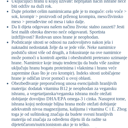
Uključujući hranu u kojoj uživate: neprijatan način ishrane neće
biti održiv na duži rok.
Dajte prioritet celim namirnicama gde je to moguće: celo voće >
sok, krompir > proizvodi od prženog krompira, meso/živinsko
meso > prerađevine od mesa i tako dalje.
Da li dijeta odgovara našem načinu života: stalno zauzeti? Jesti
šest malih obroka dnevno neće odgovarati. Sportista
izdržljivosti? Redovan unos hrane je neophodan.
Podsticanje sitosti se odnosi na zadovoljstvo nakon jela i
naknadni nedostatak želje da se jede više. Neke namirnice
podstiču sitost više od drugih, a fokusiranje na ove namirnice
može pomoći u kontroli apetita i obeshrabriti preterano uzimanje
hrane. Namirnice koje imaju tendenciju da budu više zasitne
uključuju hranu bogatu proteinima i vlaknima i hranu veće
zapremine (kao što je ceo krompir). Indeks sitosti uobičajene
hrane je odličan izvor pomoći u ovoj oblasti.
Obezbeđivanje preporučenog unosa esencijalnih hranljivih
materija: dodatak vitamina B12 je neophodan za vegansku
ishranu, a vegetarijanska/veganska ishrana može otežati
dobijanje dovoljno DHA/EPA omega-3 i cinka. Nasuprot tome,
ishrana kojoj nedostaje biljna hrana može otežati dobijanje
adekvatnih nivoa magnezijuma, kalijuma i vitamina C i E. Zbog
toga je od suštinskog značaja da budete svesni hranljivih
materija od značaja za određenu dijetu ili da radite sa
dijetetičarom/nutricionistom ako je to teško.