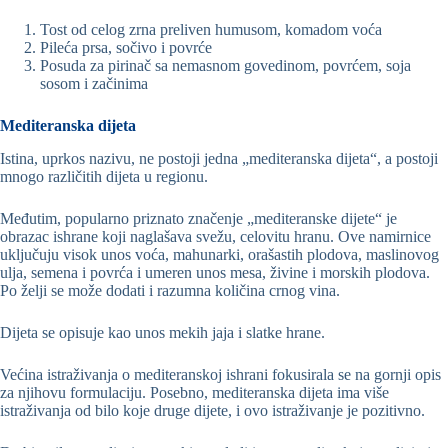
Tost od celog zrna preliven humusom, komadom voća
Pileća prsa, sočivo i povrće
Posuda za pirinač sa nemasnom govedinom, povrćem, soja
sosom i začinima
Mediteranska dijeta
Istina, uprkos nazivu, ne postoji jedna „mediteranska dijeta“, a postoji
mnogo različitih dijeta u regionu.
Međutim, popularno priznato značenje „mediteranske dijete“ je
obrazac ishrane koji naglašava svežu, celovitu hranu. Ove namirnice
uključuju visok unos voća, mahunarki, orašastih plodova, maslinovog
ulja, semena i povrća i umeren unos mesa, živine i morskih plodova.
Po želji se može dodati i razumna količina crnog vina.
Dijeta se opisuje kao unos mekih jaja i slatke hrane.
Većina istraživanja o mediteranskoj ishrani fokusirala se na gornji opis
za njihovu formulaciju. Posebno, mediteranska dijeta ima više
istraživanja od bilo koje druge dijete, i ovo istraživanje je pozitivno.