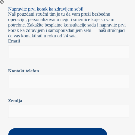
Napravite prvi korak ka zdravijem sebi!
Naš pouzdani stručni tim je tu da vam pruži bezbednu
operaciju, personalizovanu negu i smernice koje su vam
potrebne. Zakažite besplatne konsultacije sada i napravite prvi
korak ka zdravijem i samopouzdanijem sebi — naši stručnjaci
će vas kontaktirati u roku od 24 sata.
Email
Kontakt telefon
Zemlja