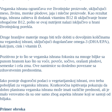
Veganska ishrana ograničava sve životinjske proizvode, uključujući
meso, živinu, morske plodove, jaja i mlečne proizvode. Kao rezultat
toga, ishrana zahteva ili dodatak vitaminu B12 ili uključivanje hrane
obogaćene B12, pošto se ovaj nutrijent nalazi isključivo u hrani
životinjskog porekla.
Druge hranljive materije mogu biti teže dobiti u dovoljnim količinama
na veganskoj ishrani, uključujući dugolančane omega-3 (DHA/EPA),
kalcijum, cink i vitamin D.
Pozitivno je to što se veganska ishrana fokusira na mnoge biljke sa
punom hranom kao što su voće, povrće, sočivo, orašasti plodovi,
semenke i cela zrna. Ove namirnice su dosledno povezane sa
zdravstvenim prednostima.
Iako postoje dugoročni podaci o vegetarijanskoj ishrani, ovo treba
poboljšati za vegansku ishranu. Kratkoročna ispitivanja pokazuju da
dobro planirana veganska ishrana može imati različite prednosti, ali je
malo verovatno da su one samo zbog aspekta ishrane koji se sastoji od
biljaka.
Primer obroka