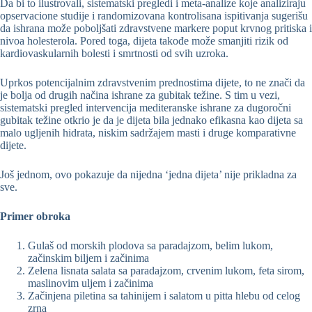
Da bi to ilustrovali, sistematski pregledi i meta-analize koje analiziraju
opservacione studije i randomizovana kontrolisana ispitivanja sugerišu
da ishrana može poboljšati zdravstvene markere poput krvnog pritiska i
nivoa holesterola. Pored toga, dijeta takođe može smanjiti rizik od
kardiovaskularnih bolesti i smrtnosti od svih uzroka.
Uprkos potencijalnim zdravstvenim prednostima dijete, to ne znači da
je bolja od drugih načina ishrane za gubitak težine. S tim u vezi,
sistematski pregled intervencija mediteranske ishrane za dugoročni
gubitak težine otkrio je da je dijeta bila jednako efikasna kao dijeta sa
malo ugljenih hidrata, niskim sadržajem masti i druge komparativne
dijete.
Još jednom, ovo pokazuje da nijedna ‘jedna dijeta’ nije prikladna za
sve.
Primer obroka
Gulaš od morskih plodova sa paradajzom, belim lukom,
začinskim biljem i začinima
Zelena lisnata salata sa paradajzom, crvenim lukom, feta sirom,
maslinovim uljem i začinima
Začinjena piletina sa tahinijem i salatom u pitta hlebu od celog
zrna