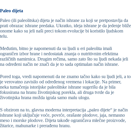
Paleo dijeta
Paleo (ili paleolitska) dijeta je način ishrane za koji se pretpostavlja da
prati obrazac ishrane predaka. Ukratko, ideja ishrane je da jedenje bliže
onome kako su jeli naši preci tokom evolucije bi koristilo ljudskom
telu.
Međutim, bitno je napomenuti da su ljudi u eri paleolita imali
ograničen izbor hrane i nedostatak znanja o nutritivnim efektima
različitih namirnica. Drugim rečima, samo zato što su ljudi nekada jeli
na određeni način ne znači da je to sada optimalan način ishrane.
Pored toga, vredi napomenuti da ne znamo tačno kako su ljudi jeli, a to
je verovatno zavisilo od određenog vremena i lokacije. Na primer,
neka tumačenja istorijske paleolitske ishrane sugerišu da je bila
fokusirana na hranu životinjskog porekla, ali druga tvrde da je
životinjska hrana možda igrala samo malu ulogu.
S obzirom na to, glavna moderna interpretacija „paleo dijete“ je način
ishrane koji uključuje voće, povrće, orašaste plodove, jaja, nemasno
meso i morske plodove. Dijeta takođe ograničava mlečne proizvode,
žitarice, mahunarke i prerađenu hranu.