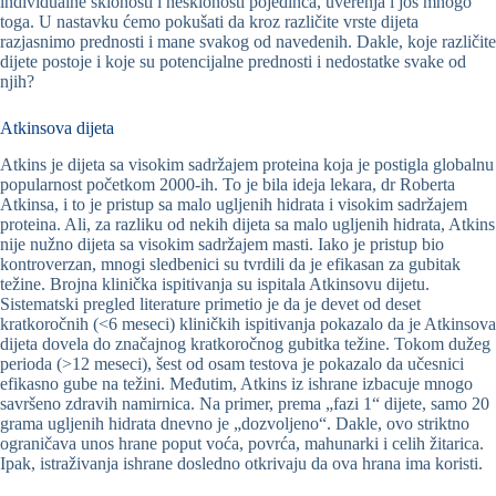
individualne sklonosti i nesklonosti pojedinca, uverenja i još mnogo
toga. U nastavku ćemo pokušati da kroz različite vrste dijeta
razjasnimo prednosti i mane svakog od navedenih. Dakle, koje različite
dijete postoje i koje su potencijalne prednosti i nedostatke svake od
njih?
Atkinsova dijeta
Atkins je dijeta sa visokim sadržajem proteina koja je postigla globalnu
popularnost početkom 2000-ih. To je bila ideja lekara, dr Roberta
Atkinsa, i to je pristup sa malo ugljenih hidrata i visokim sadržajem
proteina. Ali, za razliku od nekih dijeta sa malo ugljenih hidrata, Atkins
nije nužno dijeta sa visokim sadržajem masti. Iako je pristup bio
kontroverzan, mnogi sledbenici su tvrdili da je efikasan za gubitak
težine. Brojna klinička ispitivanja su ispitala Atkinsovu dijetu.
Sistematski pregled literature primetio je da je devet od deset
kratkoročnih (<6 meseci) kliničkih ispitivanja pokazalo da je Atkinsova
dijeta dovela do značajnog kratkoročnog gubitka težine. Tokom dužeg
perioda (>12 meseci), šest od osam testova je pokazalo da učesnici
efikasno gube na težini. Međutim, Atkins iz ishrane izbacuje mnogo
savršeno zdravih namirnica. Na primer, prema „fazi 1“ dijete, samo 20
grama ugljenih hidrata dnevno je „dozvoljeno“. Dakle, ovo striktno
ograničava unos hrane poput voća, povrća, mahunarki i celih žitarica.
Ipak, istraživanja ishrane dosledno otkrivaju da ova hrana ima koristi.