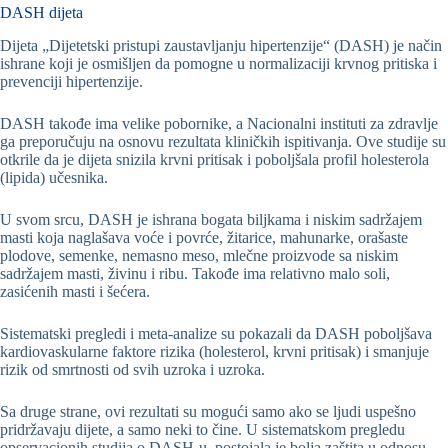
DASH dijeta
Dijeta „Dijetetski pristupi zaustavljanju hipertenzije“ (DASH) je način
ishrane koji je osmišljen da pomogne u normalizaciji krvnog pritiska i
prevenciji hipertenzije.
DASH takođe ima velike pobornike, a Nacionalni instituti za zdravlje
ga preporučuju na osnovu rezultata kliničkih ispitivanja. Ove studije su
otkrile da je dijeta snizila krvni pritisak i poboljšala profil holesterola
(lipida) učesnika.
U svom srcu, DASH je ishrana bogata biljkama i niskim sadržajem
masti koja naglašava voće i povrće, žitarice, mahunarke, orašaste
plodove, semenke, nemasno meso, mlečne proizvode sa niskim
sadržajem masti, živinu i ribu. Takođe ima relativno malo soli,
zasićenih masti i šećera.
Sistematski pregledi i meta-analize su pokazali da DASH poboljšava
kardiovaskularne faktore rizika (holesterol, krvni pritisak) i smanjuje
rizik od smrtnosti od svih uzroka i uzroka.
Sa druge strane, ovi rezultati su mogući samo ako se ljudi uspešno
pridržavaju dijete, a samo neki to čine. U sistematskom pregledu
opservacionih studija o DASH-u, postojala je bolja zaštita u odnosu