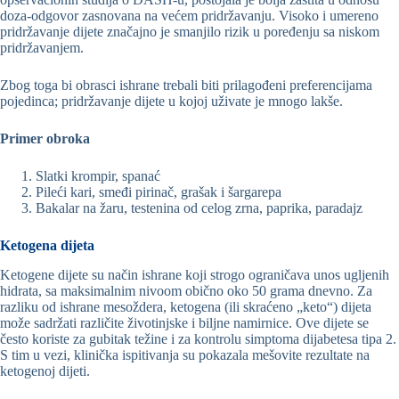
doza-odgovor zasnovana na većem pridržavanju. Visoko i umereno
pridržavanje dijete značajno je smanjilo rizik u poređenju sa niskom
pridržavanjem.
Zbog toga bi obrasci ishrane trebali biti prilagođeni preferencijama
pojedinca; pridržavanje dijete u kojoj uživate je mnogo lakše.
Primer obroka
Slatki krompir, spanać
Pileći kari, smeđi pirinač, grašak i šargarepa
Bakalar na žaru, testenina od celog zrna, paprika, paradajz
Ketogena dijeta
Ketogene dijete su način ishrane koji strogo ograničava unos ugljenih
hidrata, sa maksimalnim nivoom obično oko 50 grama dnevno. Za
razliku od ishrane mesoždera, ketogena (ili skraćeno „keto“) dijeta
može sadržati različite životinjske i biljne namirnice. Ove dijete se
često koriste za gubitak težine i za kontrolu simptoma dijabetesa tipa 2.
S tim u vezi, klinička ispitivanja su pokazala mešovite rezultate na
ketogenoj dijeti.