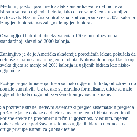
Međutim, postoji jasan nedostatak standardizovane definicije za
ishranu sa malo ugljenih hidrata, tako da će se mišljenja razumljivo
razlikovati. Nasumična kontrolisana ispitivanja su sve do 30% kalorija
iz ugljenih hidrata nazvali „malo ugljenih hidrata“.
Ovaj ugljeni hidrat bi bio ekvivalentan 150 grama dnevno na
standardnoj ishrani od 2000 kalorija.
Zanimljivo je da je Američka akademija porodičnih lekara pokušala da
definiše ishranu sa malo ugljenih hidrata. Njihova definicija klasifikuje
svaku dijetu sa manje od 20% kalorija iz ugljenih hidrata kao nisko-
ugljenične.
Postoje brojna tumačenja dijeta sa malo ugljenih hidrata, od zdravih do
pomalo sumnjivih. Uz to, ako su pravilno formulisane, dijete sa malo
ugljenih hidrata mogu biti savršeno hranljiv način ishrane.
Sa pozitivne strane, nedavni sistematski pregled sistematskih pregleda
pružio je jasne dokaze da dijete sa malo ugljenih hidrata mogu imati
korisne efekte na prekomernu težinu i gojaznost. Međutim, nijedan
dobar dokaz ne podržava nizak unos ugljenih hidrata u odnosu na
druge pristupe ishrani za gubitak težine.