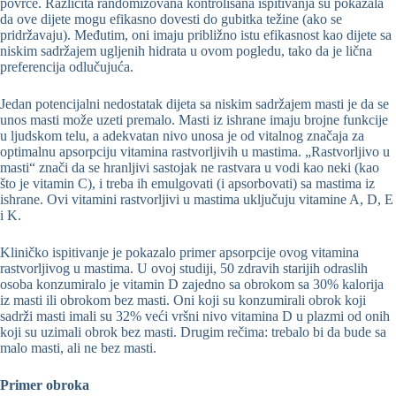
povrće. Različita randomizovana kontrolisana ispitivanja su pokazala
da ove dijete mogu efikasno dovesti do gubitka težine (ako se
pridržavaju). Međutim, oni imaju približno istu efikasnost kao dijete sa
niskim sadržajem ugljenih hidrata u ovom pogledu, tako da je lična
preferencija odlučujuća.
Jedan potencijalni nedostatak dijeta sa niskim sadržajem masti je da se
unos masti može uzeti premalo. Masti iz ishrane imaju brojne funkcije
u ljudskom telu, a adekvatan nivo unosa je od vitalnog značaja za
optimalnu apsorpciju vitamina rastvorljivih u mastima. „Rastvorljivo u
masti“ znači da se hranljivi sastojak ne rastvara u vodi kao neki (kao
što je vitamin C), i treba ih emulgovati (i apsorbovati) sa mastima iz
ishrane. Ovi vitamini rastvorljivi u mastima uključuju vitamine A, D, E
i K.
Kliničko ispitivanje je pokazalo primer apsorpcije ovog vitamina
rastvorljivog u mastima. U ovoj studiji, 50 zdravih starijih odraslih
osoba konzumiralo je vitamin D zajedno sa obrokom sa 30% kalorija
iz masti ili obrokom bez masti. Oni koji su konzumirali obrok koji
sadrži masti imali su 32% veći vršni nivo vitamina D u plazmi od onih
koji su uzimali obrok bez masti. Drugim rečima: trebalo bi da bude sa
malo masti, ali ne bez masti.
Primer obroka