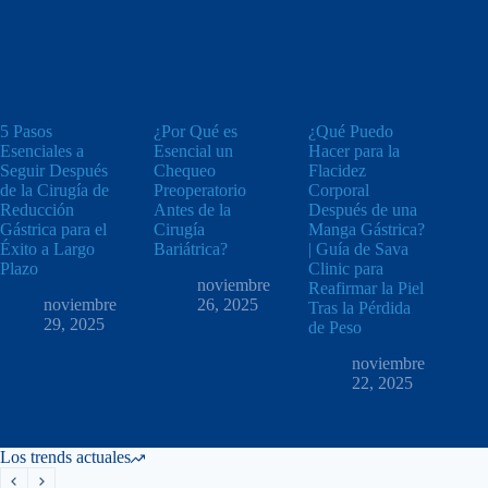
5 Pasos
¿Por Qué es
¿Qué Puedo
Esenciales a
Esencial un
Hacer para la
Seguir Después
Chequeo
Flacidez
de la Cirugía de
Preoperatorio
Corporal
Reducción
Antes de la
Después de una
Gástrica para el
Cirugía
Manga Gástrica?
Éxito a Largo
Bariátrica?
| Guía de Sava
Plazo
Clinic para
noviembre
Reafirmar la Piel
noviembre
26, 2025
Tras la Pérdida
29, 2025
de Peso
noviembre
22, 2025
Los trends actuales