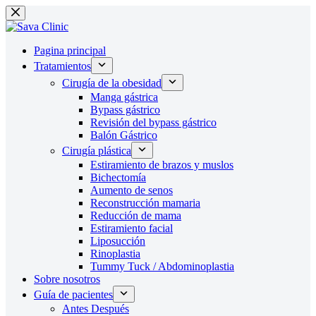
Saltar
al
contenido
Pagina principal
Tratamientos
Cirugía de la obesidad
Manga gástrica
Bypass gástrico
Revisión del bypass gástrico
Balón Gástrico
Cirugía plástica
Estiramiento de brazos y muslos
Bichectomía
Aumento de senos
Reconstrucción mamaria
Reducción de mama
Estiramiento facial
Liposucción
Rinoplastia
Tummy Tuck / Abdominoplastia
Sobre nosotros
Guía de pacientes
Antes Después