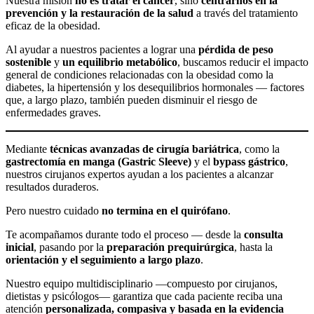
Nuestra misión
no es tratar el cáncer
, sino
centrarnos en la
prevención y la restauración de la salud
a través del tratamiento
eficaz de la obesidad.
Al ayudar a nuestros pacientes a lograr una
pérdida de peso
sostenible
y
un equilibrio metabólico
, buscamos reducir el impacto
general de condiciones relacionadas con la obesidad como la
diabetes, la hipertensión y los desequilibrios hormonales — factores
que, a largo plazo, también pueden disminuir el riesgo de
enfermedades graves.
Mediante
técnicas avanzadas de cirugía bariátrica
, como la
gastrectomía en manga (Gastric Sleeve)
y el
bypass gástrico
,
nuestros cirujanos expertos ayudan a los pacientes a alcanzar
resultados duraderos.
Pero nuestro cuidado
no termina en el quirófano
.
Te acompañamos durante todo el proceso — desde la
consulta
inicial
, pasando por la
preparación prequirúrgica
, hasta la
orientación y el seguimiento a largo plazo
.
Nuestro equipo multidisciplinario —compuesto por cirujanos,
dietistas y psicólogos— garantiza que cada paciente reciba una
atención
personalizada, compasiva y basada en la evidencia