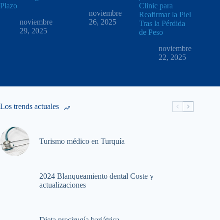
Plazo
Clinic para
noviembre
Reafirmar la Piel
noviembre
26, 2025
Tras la Pérdida
29, 2025
de Peso
noviembre
22, 2025
Los trends actuales
Turismo médico en Turquía
2024 Blanqueamiento dental Coste y
actualizaciones
Dieta precirugía bariátrica