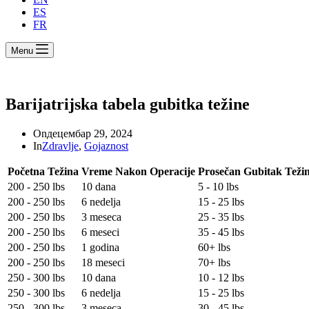
ES
FR
Menu
Barijatrijska tabela gubitka težine
On
децембар 29, 2024
In
Zdravlje
,
Gojaznost
Početna Težina
Vreme Nakon Operacije
Prosečan Gubitak Teži
200 - 250 lbs
10 dana
5 - 10 lbs
200 - 250 lbs
6 nedelja
15 - 25 lbs
200 - 250 lbs
3 meseca
25 - 35 lbs
200 - 250 lbs
6 meseci
35 - 45 lbs
200 - 250 lbs
1 godina
60+ lbs
200 - 250 lbs
18 meseci
70+ lbs
250 - 300 lbs
10 dana
10 - 12 lbs
250 - 300 lbs
6 nedelja
15 - 25 lbs
250 - 300 lbs
3 meseca
30 - 45 lbs