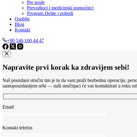
Pre posle
Prevodioci i medicinski pomoćnici
Program Delite i pobedi
Osoblje
Blog
Kontakt
+90 546 100 44 47
Napravite prvi korak ka zdravijem sebi!
Naš pouzdani stručni tim je tu da vam pruži bezbednu operaciju, perso
samopouzdanijem sebi — naši stručnjaci će vas kontaktirati u roku od
Email
Kontakt telefon