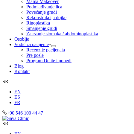
Mama Makeover
Podmlađivanje lica
Povećanje grudi
Rekonstrukcija dojke
Rinoplastika
Smanjenje grudi
Zatezanje stomaka / abdominoplastika
Osoblje
Vodič za pacijente
Recenzije pacijenata
Pre posle
Program Delite i pobedi
Blog
Kontakt
SR
EN
ES
FR
+90 546 100 44 47
SR
EN