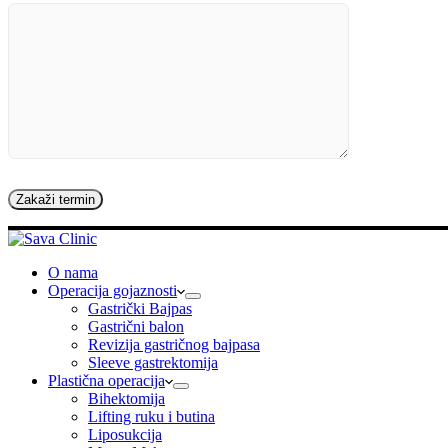
O nama
Operacija gojaznosti
Gastrički Bajpas
Gastrični balon
Revizija gastričnog bajpasa
Sleeve gastrektomija
Plastična operacija
Bihektomija
Lifting ruku i butina
Liposukcija