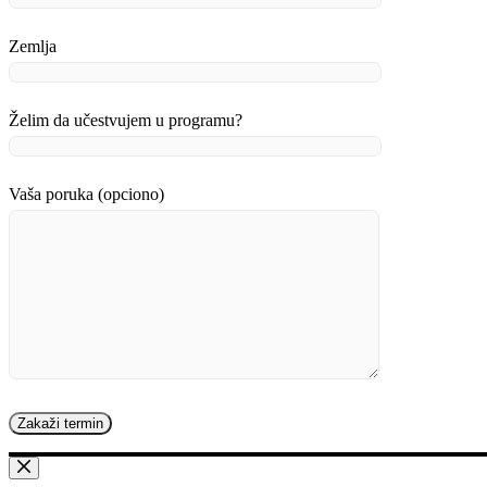
Zemlja
Želim da učestvujem u programu?
Vaša poruka (opciono)