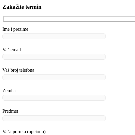
Zakažite termin
Ime i prezime
Vaš email
Vaš broj telefona
Zemlja
Predmet
Vaša poruka (opciono)