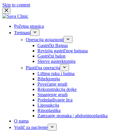
Skip to content
Početna stranica
Tretmani
Operacija gojaznosti
Gastrički Bajpas
Revizija gastričnog bajpasa
Gastrični balon
Sleeve gastrektomija
Plastična operacija
Lifting ruku i butina
Bihektomija
Povećanje grudi
Rekonstrukcija dojke
Smanjenje grudi
Podmlađivanje lica
Liposukcija
Rinoplastika
Zatezanje stomaka / abdominoplastika
O nama
Vodič za pacijente