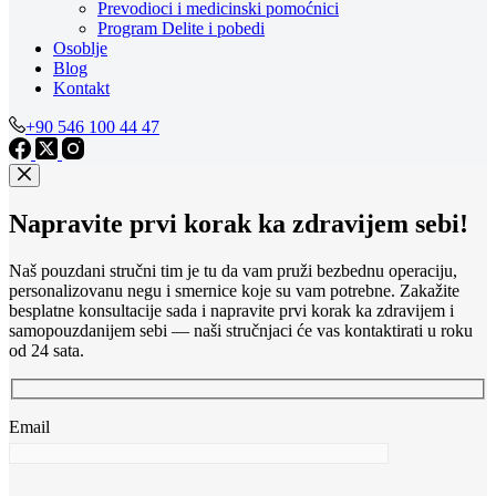
Prevodioci i medicinski pomoćnici
Program Delite i pobedi
Osoblje
Blog
Kontakt
+90 546 100 44 47
Napravite prvi korak ka zdravijem sebi!
Naš pouzdani stručni tim je tu da vam pruži bezbednu operaciju,
personalizovanu negu i smernice koje su vam potrebne. Zakažite
besplatne konsultacije sada i napravite prvi korak ka zdravijem i
samopouzdanijem sebi — naši stručnjaci će vas kontaktirati u roku
od 24 sata.
Email