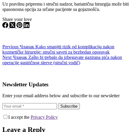
Uz pravilnu pripremu i stručni nadzor, bariatrična hirurgija može biti
spasonosna opcija za srčane pacijente sa gojaznošću.
Share your love
Previous
Чланак
Kako smanjiti rizik od komplikacija nakon
kozmetičke hirurgije: stručni saveti za bezbedan oporavak
Next
Чланак
Zašto bi trebalo da izbegavate gazirana pića nakon
operacije gastričnog sleeve (stručni vodič)
Newsletter Updates
Enter your email address below and subscribe to our newsletter
Subscribe
I accept the
Privacy Policy
Leave a Reply