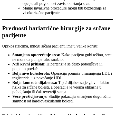
opcije, ali pogodnost zavisi od stanja srca.
Manje invazivne procedure mogu biti bezbednije za
visokorizične pacijente.
Prednosti bariatrične hirurgije za srčane
pacijente
Uprkos rizicima, mnogi srčani pacijenti imaju velike koristi:
Smanjeno opterećenje srca:
Kako pacijent gubi težinu, srce
ne mora da pumpa tako snažno.
Niži krvni pritisak:
Hipertenzija se često poboljšava ili
potpuno povlači.
Bolji nivo holesterola:
Operacija pomaže u smanjenju LDL i
triglicerida, uz povećanje HDL.
Bolja kontrola dijabetesa:
Tip 2 dijabetesa je glavni faktor
rizika za srčane bolesti, a operacija je veoma efikasna u
poboljšanju ili čak reverziji stanja.
Veće preživljavanje:
Studije pokazuju smanjenu dugoročnu
smrtnost od kardiovaskularnih bolesti.