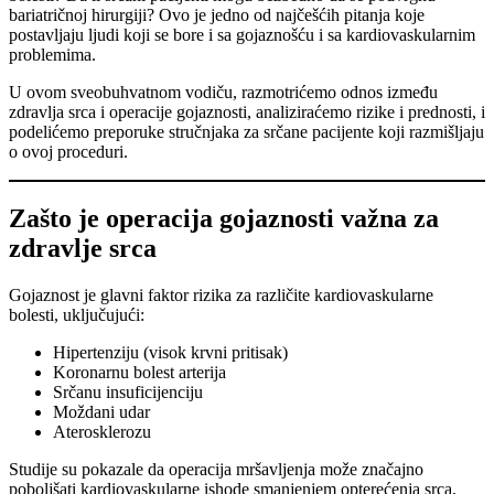
bariatričnoj hirurgiji? Ovo je jedno od najčešćih pitanja koje
postavljaju ljudi koji se bore i sa gojaznošću i sa kardiovaskularnim
problemima.
U ovom sveobuhvatnom vodiču, razmotrićemo odnos između
zdravlja srca i operacije gojaznosti, analiziraćemo rizike i prednosti, i
podelićemo preporuke stručnjaka za srčane pacijente koji razmišljaju
o ovoj proceduri.
Zašto je operacija gojaznosti važna za
zdravlje srca
Gojaznost je glavni faktor rizika za različite kardiovaskularne
bolesti, uključujući:
Hipertenziju (visok krvni pritisak)
Koronarnu bolest arterija
Srčanu insuficijenciju
Moždani udar
Aterosklerozu
Studije su pokazale da operacija mršavljenja može značajno
poboljšati kardiovaskularne ishode smanjenjem opterećenja srca,