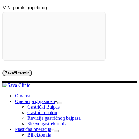
Vaša poruka (opciono)
O nama
Operacija gojaznosti
Gastrički Bajpas
Gastrični balon
Revizija gastričnog bajpasa
Sleeve gastrektomija
Plastična operacija
Bihektomija