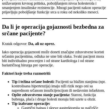
snižavanjem krvnog pritiska, poboljšanjem nivoa holesterola i
smanjenjem insulinske rezistencije. Mnogi pacijenti nakon operacije
prijavljuju poboljšanje funkcije srca u roku od nekoliko meseci.
Da li je operacija gojaznosti bezbedna za
srčane pacijente?
Kratak odgovor:
Da, ali uz oprez.
Iako operacija gojaznosti može doneti značajne zdravstvene koristi
srčanim pacijentima, odluka ne sme biti olaka. Svaki pacijent mora
biti individualno procenjen i od strane kardiologa i od strane
bariatričnog hirurga pre operacije.
Faktori koje treba razmotriti:
Tip i težina srčane bolesti:
Pacijenti sa blažim stanjima (npr.
kontrolisana hipertenzija) imaju niži rizik nego oni sa
naprednom srčanom insuficijencijom ili nedavnim infarktom.
Opšte zdravstveno stanje pacijenta:
Starost, funkcija
bubrega, pluća i druge bolesti moraju biti uzete u obzir.
Tip izabrane operacije:
Gastrični bajpas i sleeve gastrektomija su najčešće