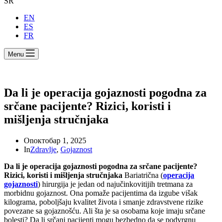
SR
EN
ES
FR
Menu
Da li je operacija gojaznosti pogodna za
srčane pacijente? Rizici, koristi i
mišljenja stručnjaka
On
октобар 1, 2025
In
Zdravlje
,
Gojaznost
Da li je operacija gojaznosti pogodna za srčane pacijente?
Rizici, koristi i mišljenja stručnjaka
Bariatrična (
operacija
gojaznosti
) hirurgija je jedan od najučinkovitijih tretmana za
morbidnu gojaznost. Ona pomaže pacijentima da izgube višak
kilograma, poboljšaju kvalitet života i smanje zdravstvene rizike
povezane sa gojaznošću. Ali šta je sa osobama koje imaju srčane
bolesti? Da li srčani pacijenti mogu bezbedno da se podvrgnu