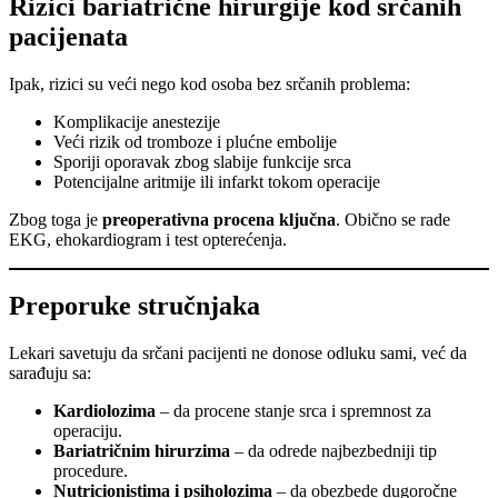
Rizici bariatrične hirurgije kod srčanih
pacijenata
Ipak, rizici su veći nego kod osoba bez srčanih problema:
Komplikacije anestezije
Veći rizik od tromboze i plućne embolije
Sporiji oporavak zbog slabije funkcije srca
Potencijalne aritmije ili infarkt tokom operacije
Zbog toga je
preoperativna procena ključna
. Obično se rade
EKG, ehokardiogram i test opterećenja.
Preporuke stručnjaka
Lekari savetuju da srčani pacijenti ne donose odluku sami, već da
sarađuju sa:
Kardiolozima
– da procene stanje srca i spremnost za
operaciju.
Bariatričnim hirurzima
– da odrede najbezbedniji tip
procedure.
Nutricionistima i psiholozima
– da obezbede dugoročne