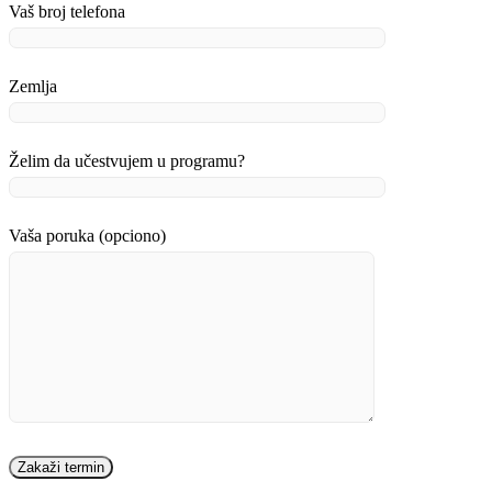
Vaš broj telefona
Zemlja
Želim da učestvujem u programu?
Vaša poruka (opciono)