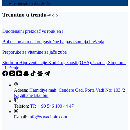
новембар 22, 2025
Trenutno u trendu
Duodenalni prekidač vs rouk en i
Bol u stomaku nakon gastrične bajpasa sumnja i rešenja
Preporuke za vitamine za jače zube
Sindrom Hipoventilacije Kod Gojaznosti (OHS): Uzroci, Simptomi
i Lečenje
Adresa:
Hamidiye mah. Cendere Cad. Porta Vadi No: 103 /2
Kağıthane İstanbul
Telefon:
TR + 90 546 100 44 47
E-mail:
info@savaclinic.com