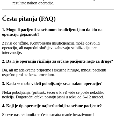
rezultate nakon operacije.
Česta pitanja (FAQ)
1. Mogu li pacijenti sa srčanom insuficijencijom da idu na
operaciju gojaznosti?
Zavisi od težine. Kontrolisana insuficijencija može dozvoliti
operaciju, ali napredni slučajevi zahtevaju stabilizaciju pre
intervencije.
2. Da li je operacija rizičnija za srčane pacijente nego za druge?
Da, ali uz adekvatne pripreme i iskusne hirurge, mnogi pacijenti
uspešno prolaze kroz proceduru.
3. Kada se može videti poboljšanje srca nakon operacije?
Neka poboljšanja (pritisak, šećer u krvi) vide se posle nekoliko
nedelja. Dugoročni efekti postaju jasni u roku od 6–12 meseci.
4. Koji je tip operacije najbezbedniji za srčane pacijente?
Sleeve gastrektomija se često smatra manje invazivnom i