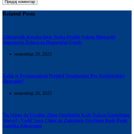
Предај коментар
Related Posts
5 Osnovnih Koraka koje Treba Pratiti Nakon Operacije
Smanjenja Želuca za Dugoročni Uspeh
новембар 29, 2025
Zašto je Preoperativni Pregled Neophodan Pre Barijatrijske
Hirurgije?
новембар 26, 2025
Šta Mogu da Uradim Zbog Opuštanja Kože Nakon Gastričnog
Sleeve? | Vodič Sava Clinic za Zatezanje Opuštene Kože Posle
Gubitka Kilograma