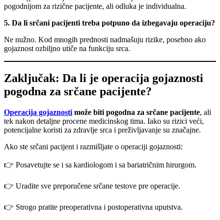
pogodnijom za rizične pacijente, ali odluka je individualna.
5. Da li srčani pacijenti treba potpuno da izbegavaju operaciju?
Ne nužno. Kod mnogih prednosti nadmašuju rizike, posebno ako
gojaznost ozbiljno utiče na funkciju srca.
Zaključak: Da li je operacija gojaznosti
pogodna za srčane pacijente?
Operacija gojaznosti
može biti pogodna za srčane pacijente
, ali
tek nakon detaljne procene medicinskog tima. Iako su rizici veći,
potencijalne koristi za zdravlje srca i preživljavanje su značajne.
Ako ste srčani pacijent i razmišljate o operaciji gojaznosti:
👉 Posavetujte se i sa kardiologom i sa bariatričnim hirurgom.
👉 Uradite sve preporučene srčane testove pre operacije.
👉 Strogo pratite preoperativna i postoperativna uputstva.