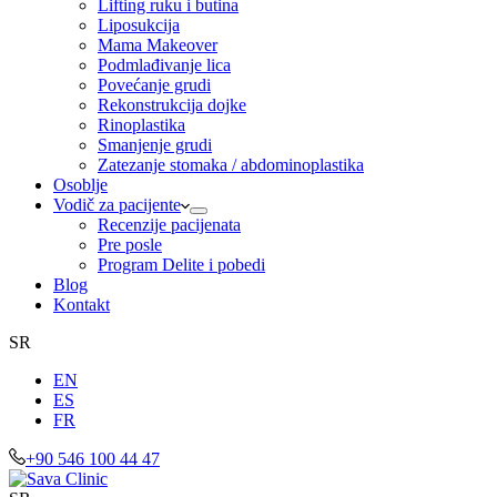
Lifting ruku i butina
Liposukcija
Mama Makeover
Podmlađivanje lica
Povećanje grudi
Rekonstrukcija dojke
Rinoplastika
Smanjenje grudi
Zatezanje stomaka / abdominoplastika
Osoblje
Vodič za pacijente
Recenzije pacijenata
Pre posle
Program Delite i pobedi
Blog
Kontakt
SR
EN
ES
FR
+90 546 100 44 47