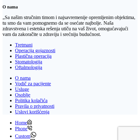
O nama
„Sa našim stručnim timom i najsavremenije opremljenim objektima,
tu smo da vam pomognemo da se osećate najbolje. Naša
zdravstvena i estetska rešenja utiču na vaš život, omogućavajući
vam da zakoračite u zdraviju i srećniju budućnost.
Tretmani
Operacija gojaznosti
Plastična operacija
Stomatologija
Oftalmologija
O nama
Vodič za pacijente
Usluge
Osoblje
Politika kolačića
Pravila o privatnosti
Uslovi korišćenja
Home
Phone
Custom