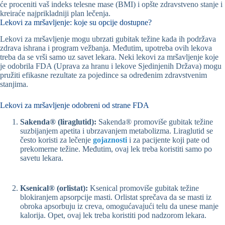
će proceniti vaš indeks telesne mase (BMI) i opšte zdravstveno stanje i
kreiraće najprikladniji plan lečenja.
Lekovi za mršavljenje: koje su opcije dostupne?
Lekovi za mršavljenje mogu ubrzati gubitak težine kada ih podržava
zdrava ishrana i program vežbanja. Međutim, upotreba ovih lekova
treba da se vrši samo uz savet lekara. Neki lekovi za mršavljenje koje
je odobrila FDA (Uprava za hranu i lekove Sjedinjenih Država) mogu
pružiti efikasne rezultate za pojedince sa određenim zdravstvenim
stanjima.
Lekovi za mršavljenje odobreni od strane FDA
Sakenda® (liraglutid):
Sakenda® promoviše gubitak težine
suzbijanjem apetita i ubrzavanjem metabolizma. Liraglutid se
često koristi za lečenje
gojaznosti
i za pacijente koji pate od
prekomerne težine. Međutim, ovaj lek treba koristiti samo po
savetu lekara.
Ksenical® (orlistat):
Ksenical promoviše gubitak težine
blokiranjem apsorpcije masti. Orlistat sprečava da se masti iz
obroka apsorbuju iz creva, omogućavajući telu da unese manje
kalorija. Opet, ovaj lek treba koristiti pod nadzorom lekara.