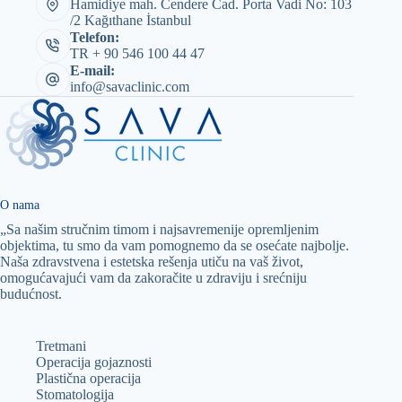
Hamidiye mah. Cendere Cad. Porta Vadi No: 103
/2 Kağıthane İstanbul
Telefon:
TR + 90 546 100 44 47
E-mail:
info@savaclinic.com
O nama
„Sa našim stručnim timom i najsavremenije opremljenim
objektima, tu smo da vam pomognemo da se osećate najbolje.
Naša zdravstvena i estetska rešenja utiču na vaš život,
omogućavajući vam da zakoračite u zdraviju i srećniju
budućnost.
Tretmani
Operacija gojaznosti
Plastična operacija
Stomatologija