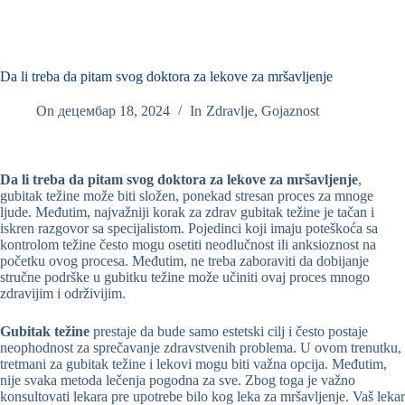
Da li treba da pitam svog doktora za lekove za mršavljenje
On
децембар 18, 2024
In
Zdravlje
,
Gojaznost
Da li treba da pitam svog doktora za lekove za mršavljenje
,
gubitak težine može biti složen, ponekad stresan proces za mnoge
ljude. Međutim, najvažniji korak za zdrav gubitak težine je tačan i
iskren razgovor sa specijalistom. Pojedinci koji imaju poteškoća sa
kontrolom težine često mogu osetiti neodlučnost ili anksioznost na
početku ovog procesa. Međutim, ne treba zaboraviti da dobijanje
stručne podrške u gubitku težine može učiniti ovaj proces mnogo
zdravijim i održivijim.
Gubitak težine
prestaje da bude samo estetski cilj i često postaje
neophodnost za sprečavanje zdravstvenih problema. U ovom trenutku,
tretmani za gubitak težine i lekovi mogu biti važna opcija. Međutim,
nije svaka metoda lečenja pogodna za sve. Zbog toga je važno
konsultovati lekara pre upotrebe bilo kog leka za mršavljenje. Vaš lekar