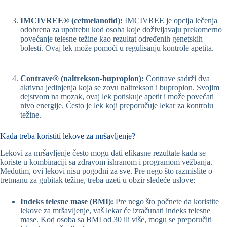
IMCIVREE® (cetmelanotid):
IMCIVREE je opcija lečenja
odobrena za upotrebu kod osoba koje doživljavaju prekomerno
povećanje telesne težine kao rezultat određenih genetskih
bolesti. Ovaj lek može pomoći u regulisanju kontrole apetita.
Contrave® (naltrekson-bupropion):
Contrave sadrži dva
aktivna jedinjenja koja se zovu naltrekson i bupropion. Svojim
dejstvom na mozak, ovaj lek potiskuje apetit i može povećati
nivo energije. Često je lek koji preporučuje lekar za kontrolu
težine.
Kada treba koristiti lekove za mršavljenje?
Lekovi za mršavljenje često mogu dati efikasne rezultate kada se
koriste u kombinaciji sa zdravom ishranom i programom vežbanja.
Međutim, ovi lekovi nisu pogodni za sve. Pre nego što razmislite o
tretmanu za gubitak težine, treba uzeti u obzir sledeće uslove:
Indeks telesne mase (BMI):
Pre nego što počnete da koristite
lekove za mršavljenje, vaš lekar će izračunati indeks telesne
mase. Kod osoba sa BMI od 30 ili više, mogu se preporučiti