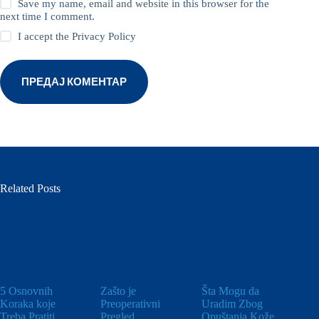
Save my name, email and website in this browser for the
next time I comment.
I accept the
Privacy Policy
ПРЕДАЈ КОМЕНТАР
Related Posts
5 Osnovnih
Zašto je
Šta Mogu da
Koraka koje
Preoperativni
Uradim Zbog
Treba Pratiti
Pregled
Opuštanja Kože