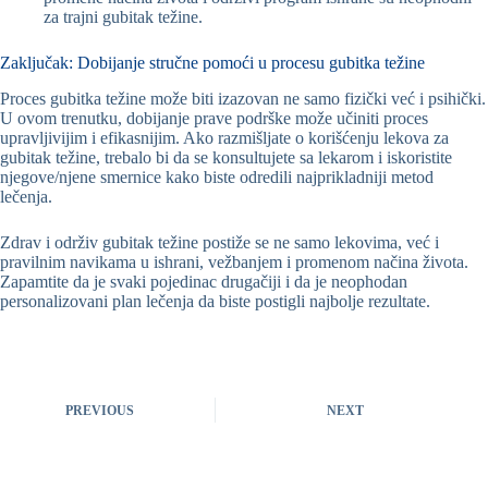
za trajni gubitak težine.
Zaključak: Dobijanje stručne pomoći u procesu gubitka težine
Proces gubitka težine može biti izazovan ne samo fizički već i psihički.
U ovom trenutku, dobijanje prave podrške može učiniti proces
upravljivijim i efikasnijim. Ako razmišljate o korišćenju lekova za
gubitak težine, trebalo bi da se konsultujete sa lekarom i iskoristite
njegove/njene smernice kako biste odredili najprikladniji metod
lečenja.
Zdrav i održiv gubitak težine postiže se ne samo lekovima, već i
pravilnim navikama u ishrani, vežbanjem i promenom načina života.
Zapamtite da je svaki pojedinac drugačiji i da je neophodan
personalizovani plan lečenja da biste postigli najbolje rezultate.
PREVIOUS
NEXT