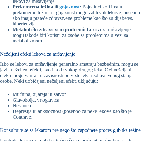
lekovi za mršavljenje.
Prekomerna težina ili
gojaznost
:
Pojedinci koji imaju
prekomernu težinu ili gojaznost mogu zahtevati lekove, posebno
ako imaju prateće zdravstvene probleme kao što su dijabetes,
hipertenzija.
Metabolički zdravstveni problemi:
Lekovi za mršavljenje
mogu takođe biti korisni za osobe sa problemima u vezi sa
metabolizmom.
Neželjeni efekti lekova za mršavljenje
Iako se lekovi za mršavljenje generalno smatraju bezbednim, mogu se
javiti neželjeni efekti, kao i kod svakog drugog leka. Ovi neželjeni
efekti mogu varirati u zavisnosti od vrste leka i zdravstvenog stanja
osobe. Neki uobičajeni neželjeni efekti uključuju:
Mučnina, dijareja ili zatvor
Glavobolja, vrtoglavica
Nesanica
Depresija ili anksioznost (posebno za neke lekove kao što je
Contrave)
Konsultujte se sa lekarom pre nego što započnete proces gubitka težine
Upotreba lekova za gubitak težine često može biti važan korak, ali