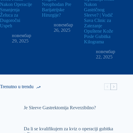
Nakon Operacije
Neophodan Pre
Nakon
Smanjenja
Barijatrijske
Gastričnog
Želuca za
Hirurgije?
Sleeve? | Vodič
Dugoročni
Sava Clinic za
новембар
Uspeh
Zatezanje
26, 2025
Opuštene Kože
новембар
Posle Gubitka
29, 2025
Kilograma
новембар
22, 2025
Trenutno u trendu
Je Sleeve Gastrektomija Reverzibilno?
Da li se kvalifikujem za kviz o operaciji gubitka