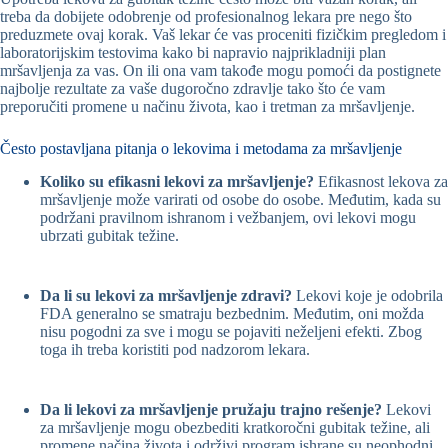
treba da dobijete odobrenje od profesionalnog lekara pre nego što
preduzmete ovaj korak. Vaš lekar će vas proceniti fizičkim pregledom i
laboratorijskim testovima kako bi napravio najprikladniji plan
mršavljenja za vas. On ili ona vam takođe mogu pomoći da postignete
najbolje rezultate za vaše dugoročno zdravlje tako što će vam
preporučiti promene u načinu života, kao i tretman za mršavljenje.
Često postavljana pitanja o lekovima i metodama za mršavljenje
Koliko su efikasni lekovi za mršavljenje?
Efikasnost lekova za
mršavljenje može varirati od osobe do osobe. Međutim, kada su
podržani pravilnom ishranom i vežbanjem, ovi lekovi mogu
ubrzati gubitak težine.
Da li su lekovi za mršavljenje zdravi?
Lekovi koje je odobrila
FDA generalno se smatraju bezbednim. Međutim, oni možda
nisu pogodni za sve i mogu se pojaviti neželjeni efekti. Zbog
toga ih treba koristiti pod nadzorom lekara.
Da li lekovi za mršavljenje pružaju trajno rešenje?
Lekovi
za mršavljenje mogu obezbediti kratkoročni gubitak težine, ali
promene načina života i održivi program ishrane su neophodni