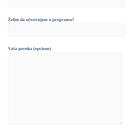
Želim da učestvujem u programu?
Vaša poruka (opciono)