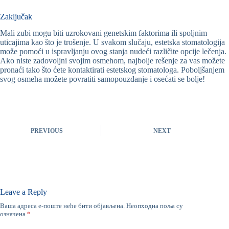
Zaključak
Mali zubi mogu biti uzrokovani genetskim faktorima ili spoljnim
uticajima kao što je trošenje. U svakom slučaju, estetska stomatologija
može pomoći u ispravljanju ovog stanja nudeći različite opcije lečenja.
Ako niste zadovoljni svojim osmehom, najbolje rešenje za vas možete
pronaći tako što ćete kontaktirati estetskog stomatologa. Poboljšanjem
svog osmeha možete povratiti samopouzdanje i osećati se bolje!
PREVIOUS
NEXT
Leave a Reply
Ваша адреса е-поште неће бити објављена.
Неопходна поља су
означена
*