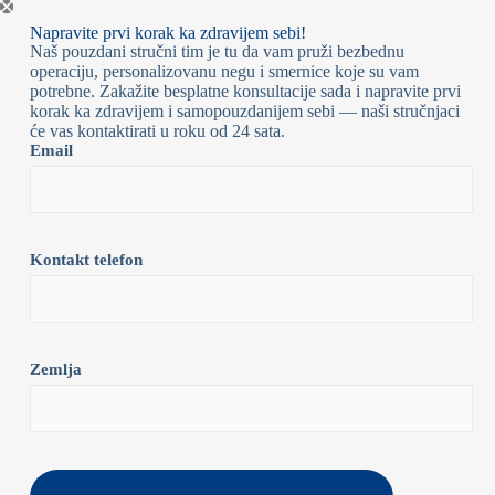
Napravite prvi korak ka zdravijem sebi!
Naš pouzdani stručni tim je tu da vam pruži bezbednu
operaciju, personalizovanu negu i smernice koje su vam
potrebne. Zakažite besplatne konsultacije sada i napravite prvi
korak ka zdravijem i samopouzdanijem sebi — naši stručnjaci
će vas kontaktirati u roku od 24 sata.
Email
Kontakt telefon
Zemlja