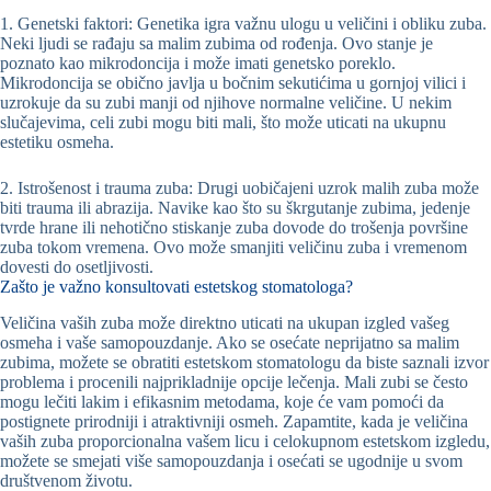
1. Genetski faktori: Genetika igra važnu ulogu u veličini i obliku zuba.
Neki ljudi se rađaju sa malim zubima od rođenja. Ovo stanje je
poznato kao mikrodoncija i može imati genetsko poreklo.
Mikrodoncija se obično javlja u bočnim sekutićima u gornjoj vilici i
uzrokuje da su zubi manji od njihove normalne veličine. U nekim
slučajevima, celi zubi mogu biti mali, što može uticati na ukupnu
estetiku osmeha.
2. Istrošenost i trauma zuba: Drugi uobičajeni uzrok malih zuba može
biti trauma ili abrazija. Navike kao što su škrgutanje zubima, jedenje
tvrde hrane ili nehotično stiskanje zuba dovode do trošenja površine
zuba tokom vremena. Ovo može smanjiti veličinu zuba i vremenom
dovesti do osetljivosti.
Zašto je važno konsultovati estetskog stomatologa?
Veličina vaših zuba može direktno uticati na ukupan izgled vašeg
osmeha i vaše samopouzdanje. Ako se osećate neprijatno sa malim
zubima, možete se obratiti estetskom stomatologu da biste saznali izvor
problema i procenili najprikladnije opcije lečenja. Mali zubi se često
mogu lečiti lakim i efikasnim metodama, koje će vam pomoći da
postignete prirodniji i atraktivniji osmeh. Zapamtite, kada je veličina
vaših zuba proporcionalna vašem licu i celokupnom estetskom izgledu,
možete se smejati više samopouzdanja i osećati se ugodnije u svom
društvenom životu.