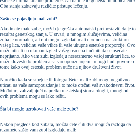
estetske i funkcionalne probleme. Ali da li je to genetski ili uobičajeno?
Oba stanja zahtevaju različite pristupe lečenju.
Zašto se pojavljuju mali zubi?
Ako imate male zube, možda je greška automatski pretpostaviti da je to
rezultat genetskog stanja. U stvari, u mnogim slučajevima, veličina
zuba je normalna, ali oni mogu izgledati mali u odnosu na strukturu
vašeg lica, veličinu vaše vilice ili vaše ukupne estetske proporcije. Ovo
može uticati na ukupan izgled vašeg osmeha i učiniti da se osećate
neprijatno. Ako vam zubi izgledaju nesrazmerno vašoj strukturi lica, to
može dovesti do problema sa samopouzdanjem i mnogi ljudi govore o
tome kako ovaj estetski problem utiče na njihov društveni život.
Naročito kada se smejete ili fotografišete, mali zubi mogu negativno
uticati na vaše samopouzdanje i to može otežati vaš svakodnevni život.
Međutim, zahvaljujući napretku u estetskoj stomatologiji, mnogi od
ovih problema mogu se lako rešiti.
Šta bi moglo uzrokovati vaše male zube?
Nakon pregleda kod zubara, možda ćete čuti dva moguća razloga da
razumete zašto vam zubi izgledaju mali: