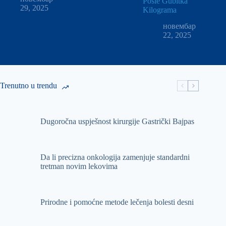
Posle Gubitka
29, 2025
Kilograma
новембар
22, 2025
Trenutno u trendu
Dugoročna uspješnost kirurgije Gastrički Bajpas
Da li precizna onkologija zamenjuje standardni
tretman novim lekovima
Prirodne i pomoćne metode lečenja bolesti desni