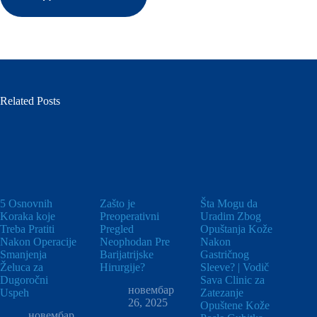
Related Posts
5 Osnovnih
Zašto je
Šta Mogu da
Koraka koje
Preoperativni
Uradim Zbog
Treba Pratiti
Pregled
Opuštanja Kože
Nakon Operacije
Neophodan Pre
Nakon
Smanjenja
Barijatrijske
Gastričnog
Želuca za
Hirurgije?
Sleeve? | Vodič
Dugoročni
Sava Clinic za
новембар
Uspeh
Zatezanje
26, 2025
Opuštene Kože
новембар