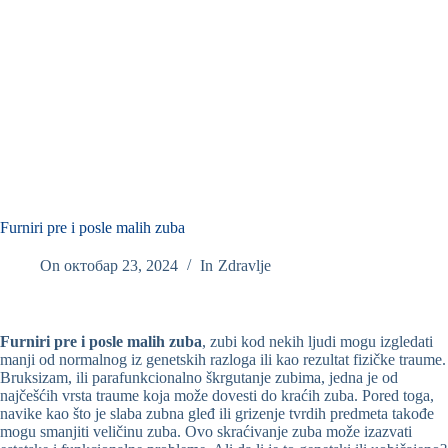
Furniri pre i posle malih zuba
On
октобар 23, 2024
In
Zdravlje
Furniri pre i posle malih zuba
, zubi kod nekih ljudi mogu izgledati
manji od normalnog iz genetskih razloga ili kao rezultat fizičke traume.
Bruksizam, ili parafunkcionalno škrgutanje zubima, jedna je od
najčešćih vrsta traume koja može dovesti do kraćih zuba. Pored toga,
navike kao što je slaba zubna gleđ ili grizenje tvrdih predmeta takođe
mogu smanjiti veličinu zuba. Ovo skraćivanje zuba može izazvati