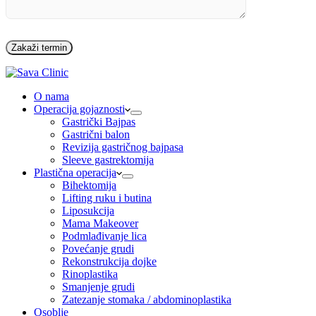
O nama
Operacija gojaznosti
Gastrički Bajpas
Gastrični balon
Revizija gastričnog bajpasa
Sleeve gastrektomija
Plastična operacija
Bihektomija
Lifting ruku i butina
Liposukcija
Mama Makeover
Podmlađivanje lica
Povećanje grudi
Rekonstrukcija dojke
Rinoplastika
Smanjenje grudi
Zatezanje stomaka / abdominoplastika
Osoblje