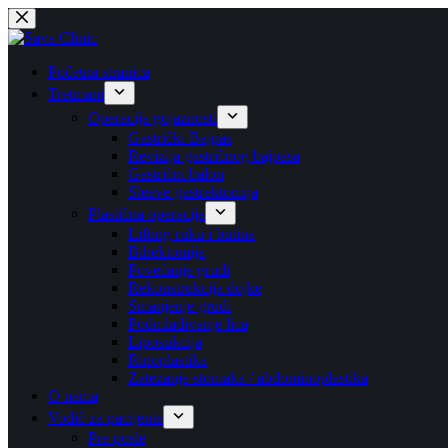
Skip
to
content
Početna stranica
Tretmani
Operacija gojaznosti
Gastrički Bajpas
Revizija gastričnog bajpasa
Gastrični balon
Sleeve gastrektomija
Plastična operacija
Lifting ruku i butina
Bihektomija
Povećanje grudi
Rekonstrukcija dojke
Smanjenje grudi
Podmlađivanje lica
Liposukcija
Rinoplastika
Zatezanje stomaka / abdominoplastika
O nama
Vodič za pacijente
Pre posle