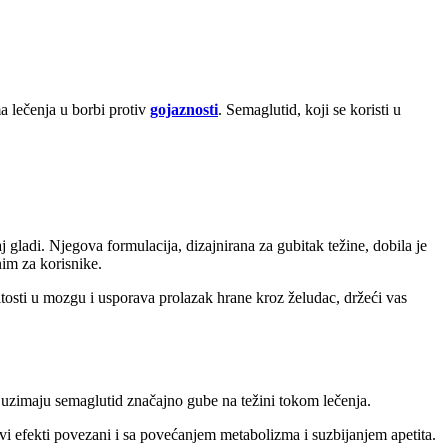
a lečenja u borbi protiv
gojaznosti
. Semaglutid, koji se koristi u
 gladi. Njegova formulacija, dizajnirana za gubitak težine, dobila je
im za korisnike.
itosti u mozgu i usporava prolazak hrane kroz želudac, držeći vas
e uzimaju semaglutid značajno gube na težini tokom lečenja.
ovi efekti povezani i sa povećanjem metabolizma i suzbijanjem apetita.