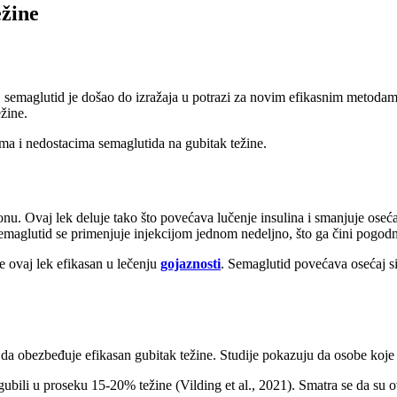
ežine
, semaglutid je došao do izražaja u potrazi za novim efikasnim metodam
ežine.
a i nedostacima semaglutida na gubitak težine.
. Ovaj lek deluje tako što povećava lučenje insulina i smanjuje osećaj
aglutid se primenjuje injekcijom jednom nedeljno, što ga čini pogodn
e ovaj lek efikasan u lečenju
gojaznosti
. Semaglutid povećava osećaj s
o da obezbeđuje efikasan gubitak težine. Studije pokazuju da osobe koj
zgubili u proseku 15-20% težine (Vilding et al., 2021). Smatra se da su 