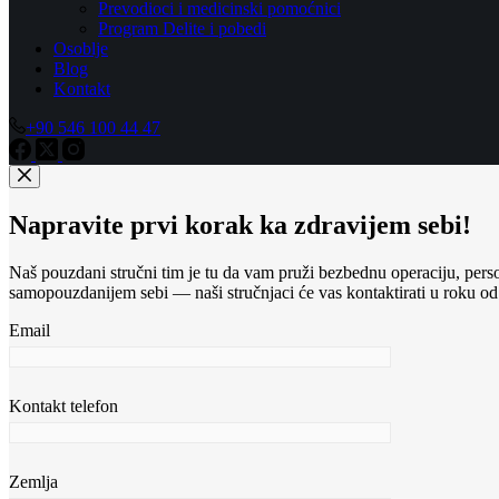
Prevodioci i medicinski pomoćnici
Program Delite i pobedi
Osoblje
Blog
Kontakt
+90 546 100 44 47
Napravite prvi korak ka zdravijem sebi!
Naš pouzdani stručni tim je tu da vam pruži bezbednu operaciju, perso
samopouzdanijem sebi — naši stručnjaci će vas kontaktirati u roku od
Email
Kontakt telefon
Zemlja