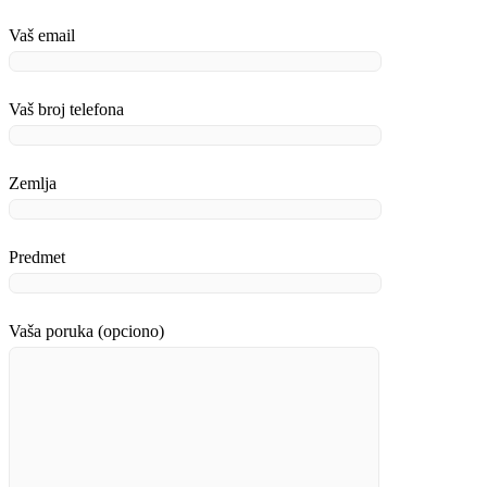
Vaš email
Vaš broj telefona
Zemlja
Predmet
Vaša poruka (opciono)