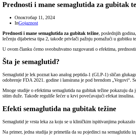
Prednosti i mane semaglutida za gubitak t
On
октобар 11, 2024
In
Gojaznost
Prednosti i mane semaglutida za gubitak težine
, poslednjih godina
lečenju dijabetesa tipa 2, takođe privlači pažnju pomažući u gubitku t
U ovom članku ćemo sveobuhvatno razgovarati o efektima, prednostim
Šta je semaglutid?
Semaglutid je lek poznat kao analog peptida-1 (GLP-1) sličan glukagonu
odobrenje FDA 2021. godine i lansirana je pod brendom „Vegovi“. Sem
Mnoge studije o efektima semaglutida na gubitak težine pokazuju da j
sitim duže. Takođe reguliše šećer u krvi povećavajući efekat insulina.
Efekti semaglutida na gubitak težine
Semaglutid je vrsta leka za koju se u kliničkim ispitivanjima pokazal
Na primer, jedna studija je primetila da su pojedinci na semaglutidu i