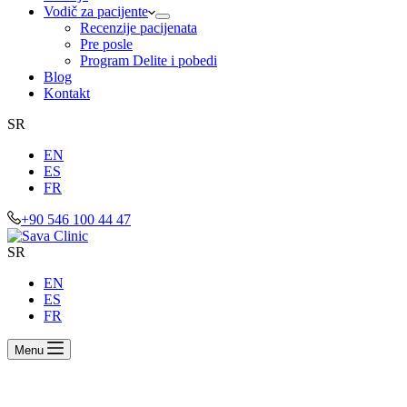
Vodič za pacijente
Recenzije pacijenata
Pre posle
Program Delite i pobedi
Blog
Kontakt
SR
EN
ES
FR
+90 546 100 44 47
SR
EN
ES
FR
Menu