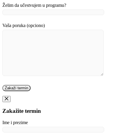
Želim da učestvujem u programu?
Vaša poruka (opciono)
Zakažite termin
Ime i prezime