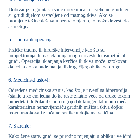
Dobivanje ili gubitak težine može uticati na veličinu grudi jer
su grudi dijelom sastavljene od masnog tkiva. Ako se
promjene težine dešavaju neravnomjerno, to može dovesti do
asimetrije.
5. Trauma ili operacija:
Fizičke traume ili hirurške intervencije kao što su
lumpektomija ili mastektomija mogu dovesti do asimetričnih
grudi. Operacija uklanjanja kvržice ili tkiva može uzrokovati
da jedna dojka bude manja ili drugačijeg oblika od druge.
6. Medicinski uslovi:
Određena medicinska stanja, kao što je juvenilna hipertrofija
(stanje u kojem jedna dojka raste znatno veća od druge tokom
puberteta) ili Poland sindrom (rijedak kongenitalni poremećaj
karakteriziran nerazvijenošću grudnih mišića i tkiva dojke),
mogu uzrokovati značajne razlike u dojkama veličina.
7. Starenje:
Kako žene stare, grudi se prirodno mijenjaju u obliku i veličini