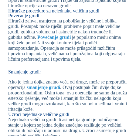
ispraviti asimetrične grudi? Hajde da zajedno ispitamo koje su
hirurške opcije za neravne grudi:
Hirurške procedure za nejednaku veličinu grudi
Povećanje grudi :
Hirurški zahvat usmjeren na poboljšanje veličine i oblika
grudi. Postupak može riješiti probleme poput male veličine
grudi, gubitka volumena i asimetrije nakon trudnoće ili
gubitka težine.
Povećanje grudi
je popularno među onima
koji žele poboljšati svoje konture tijela i podići
samopouzdanje. Operacija se može prilagoditi različitim
tipovima implantata, veličinama i položajima koji odgovaraju
ličnim preferencijama i tipovima tijela.
Smanjenje grudi:
Ako je jedna dojka znatno veća od druge, može se preporučiti
operacija
smanjenje grudi
. Ovaj postupak čini dvije dojke
proporcionalnijim. Osim toga, ova operacija ne samo da pruža
estetsko rješenje, već može i smanjiti fizičku nelagodu koju
velike grudi mogu uzrokovati, kao što su bol u leđima i vratu i
iritacija kože.
Uzroci nejednake veličine grudi
Nejednaka veličina grudi ili asimetrija grudi je uobičajeno
stanje u kojem se jedna dojka značajno razlikuje po veličini,
obliku ili položaju u odnosu na drugu. Uzroci asimetrije grudi
mogu biti različiti i složeni: