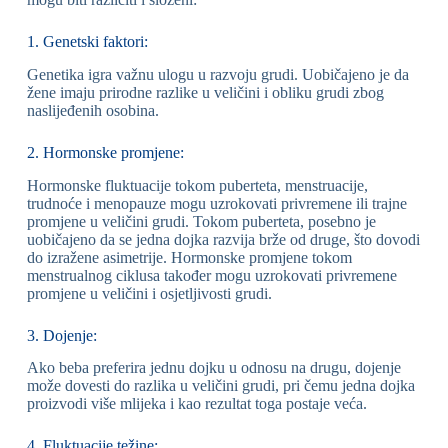
1. Genetski faktori:
Genetika igra važnu ulogu u razvoju grudi. Uobičajeno je da
žene imaju prirodne razlike u veličini i obliku grudi zbog
naslijeđenih osobina.
2. Hormonske promjene:
Hormonske fluktuacije tokom puberteta, menstruacije,
trudnoće i menopauze mogu uzrokovati privremene ili trajne
promjene u veličini grudi. Tokom puberteta, posebno je
uobičajeno da se jedna dojka razvija brže od druge, što dovodi
do izražene asimetrije. Hormonske promjene tokom
menstrualnog ciklusa također mogu uzrokovati privremene
promjene u veličini i osjetljivosti grudi.
3. Dojenje:
Ako beba preferira jednu dojku u odnosu na drugu, dojenje
može dovesti do razlika u veličini grudi, pri čemu jedna dojka
proizvodi više mlijeka i kao rezultat toga postaje veća.
4. Fluktuacije težine: