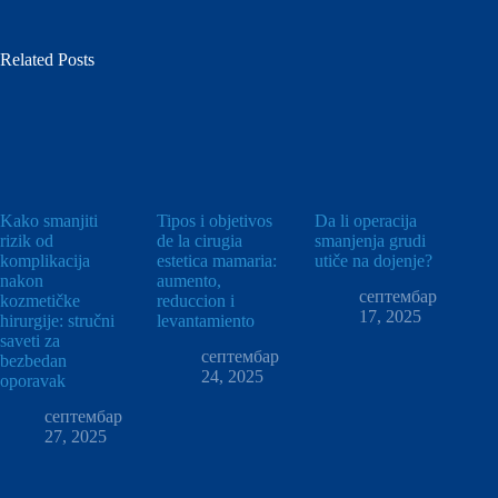
Related Posts
Kako smanjiti
Tipos i objetivos
Da li operacija
rizik od
de la cirugia
smanjenja grudi
komplikacija
estetica mamaria:
utiče na dojenje?
nakon
aumento,
септембар
kozmetičke
reduccion i
17, 2025
hirurgije: stručni
levantamiento
saveti za
септембар
bezbedan
24, 2025
oporavak
септембар
27, 2025