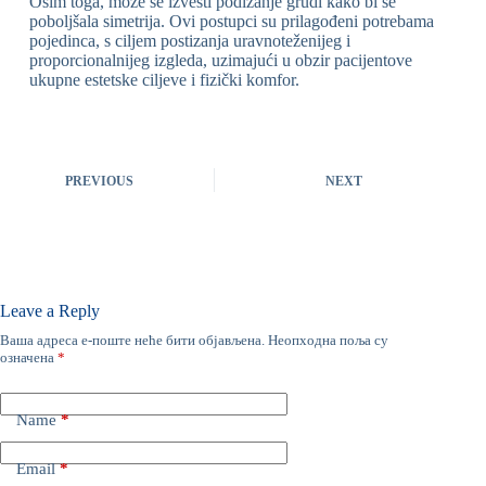
Osim toga, može se izvesti podizanje grudi kako bi se
poboljšala simetrija. Ovi postupci su prilagođeni potrebama
pojedinca, s ciljem postizanja uravnoteženijeg i
proporcionalnijeg izgleda, uzimajući u obzir pacijentove
ukupne estetske ciljeve i fizički komfor.
PREVIOUS
NEXT
Leave a Reply
Ваша адреса е-поште неће бити објављена.
Неопходна поља су
означена
*
Name
*
Email
*