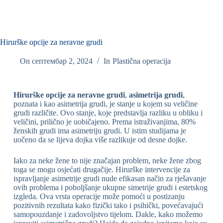
Hirurške opcije za neravne grudi
On
септембар 2, 2024
In
Plastična operacija
Hirurške opcije za neravne grudi
,
asimetrija grudi
,
poznata i kao asimetrija grudi, je stanje u kojem su veličine
grudi različite. Ovo stanje, koje predstavlja razliku u obliku i
veličini, prilično je uobičajeno. Prema istraživanjima, 80%
ženskih grudi ima asimetriju grudi. U istim studijama je
uočeno da se lijeva dojka više razlikuje od desne dojke.
Iako za neke žene to nije značajan problem, neke žene zbog
toga se mogu osjećati drugačije. Hirurške intervencije za
ispravljanje asimetrije grudi nude efikasan način za rješavanje
ovih problema i poboljšanje ukupne simetrije grudi i estetskog
izgleda. Ova vrsta operacije može pomoći u postizanju
pozitivnih rezultata kako fizički tako i psihički, povećavajući
samopouzdanje i zadovoljstvo tijelom. Dakle, kako možemo