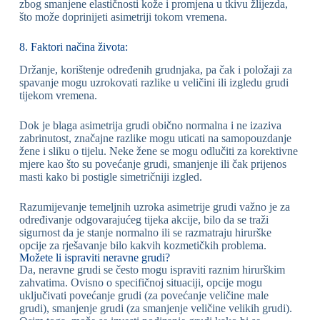
zbog smanjene elastičnosti kože i promjena u tkivu žlijezda,
što može doprinijeti asimetriji tokom vremena.
8. Faktori načina života:
Držanje, korištenje određenih grudnjaka, pa čak i položaji za
spavanje mogu uzrokovati razlike u veličini ili izgledu grudi
tijekom vremena.
Dok je blaga asimetrija grudi obično normalna i ne izaziva
zabrinutost, značajne razlike mogu uticati na samopouzdanje
žene i sliku o tijelu. Neke žene se mogu odlučiti za korektivne
mjere kao što su povećanje grudi, smanjenje ili čak prijenos
masti kako bi postigle simetričniji izgled.
Razumijevanje temeljnih uzroka asimetrije grudi važno je za
određivanje odgovarajućeg tijeka akcije, bilo da se traži
sigurnost da je stanje normalno ili se razmatraju hirurške
opcije za rješavanje bilo kakvih kozmetičkih problema.
Možete li ispraviti neravne grudi?
Da, neravne grudi se često mogu ispraviti raznim hirurškim
zahvatima. Ovisno o specifičnoj situaciji, opcije mogu
uključivati ​​povećanje grudi (za povećanje veličine male
grudi), smanjenje grudi (za smanjenje veličine velikih grudi).